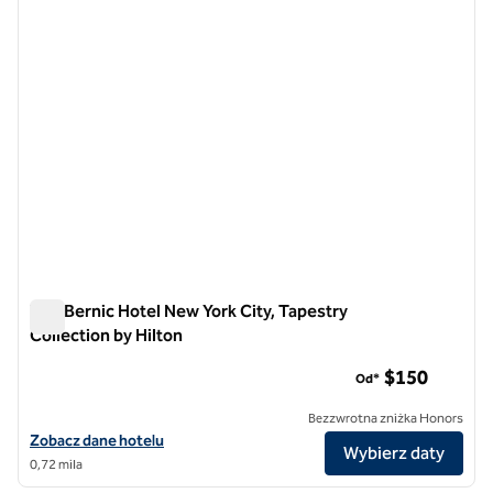
The Bernic Hotel New York City, Tapestry
Collection by Hilton
The Bernic Hotel New York City, Tapestry Collection by Hilton
$150
Od*
Bezzwrotna zniżka Honors
Zobacz szczegóły hotelu The Bernic Hotel New York City, Tapestry Co
Zobacz dane hotelu
Wybierz daty
0,72 mila
1
/
12