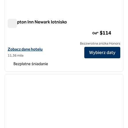
Hampton Inn Newark lotnisko
Hampton Inn Newark lotnisko
$114
Od*
Bezzwrotna zniżka Honors
Zobacz szczegóły hotelu Hampton Inn Newark Airport
Zobacz dane hotelu
Wybierz daty
11,36 mila
Bezpłatne śniadanie
1
/
11
poprzedni obraz
następ
1 z 11