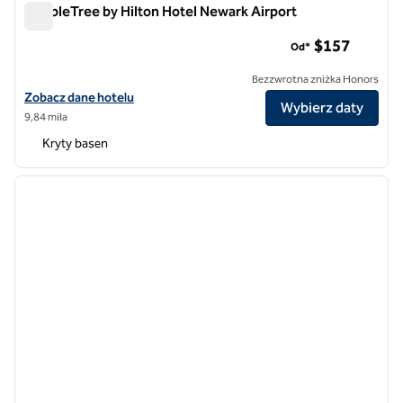
DoubleTree by Hilton Hotel Newark Airport
DoubleTree by Hilton Hotel Newark Airport
$157
Od*
Bezzwrotna zniżka Honors
Zobacz szczegóły hotelu DoubleTree by Hilton Hotel Newark Airport
Zobacz dane hotelu
Wybierz daty
9,84 mila
Kryty basen
1
/
7
poprzedni obraz
następ
1 z 7