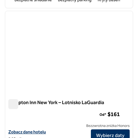
1
/
12
poprzedni obraz
następ
1 z 12
Hampton Inn New York – Lotnisko LaGuardia
Hampton Inn New York – Lotnisko LaGuardia
$161
Od*
Bezzwrotna zniżka Honors
Zobacz szczegóły hotelu Hampton Inn New York – LaGuardia Airport
Zobacz dane hotelu
Wybierz daty