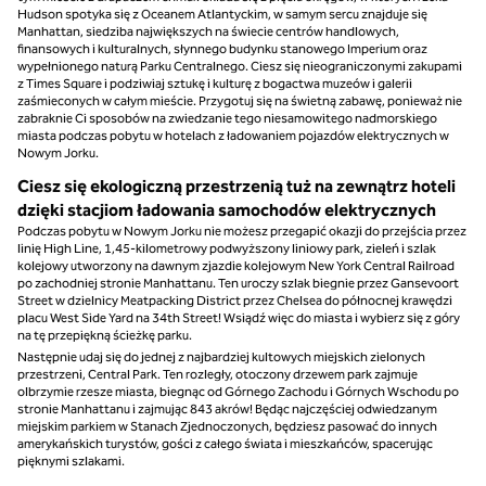
Hudson spotyka się z Oceanem Atlantyckim, w samym sercu znajduje się
Manhattan, siedziba największych na świecie centrów handlowych,
finansowych i kulturalnych, słynnego budynku stanowego Imperium oraz
wypełnionego naturą Parku Centralnego. Ciesz się nieograniczonymi zakupami
z Times Square i podziwiaj sztukę i kulturę z bogactwa muzeów i galerii
zaśmieconych w całym mieście. Przygotuj się na świetną zabawę, ponieważ nie
zabraknie Ci sposobów na zwiedzanie tego niesamowitego nadmorskiego
miasta podczas pobytu w hotelach z ładowaniem pojazdów elektrycznych w
Nowym Jorku.
Ciesz się ekologiczną przestrzenią tuż na zewnątrz hoteli
dzięki stacjiom ładowania samochodów elektrycznych
Podczas pobytu w Nowym Jorku nie możesz przegapić okazji do przejścia przez
linię High Line, 1,45-kilometrowy podwyższony liniowy park, zieleń i szlak
kolejowy utworzony na dawnym zjazdie kolejowym New York Central Railroad
po zachodniej stronie Manhattanu. Ten uroczy szlak biegnie przez Gansevoort
Street w dzielnicy Meatpacking District przez Chelsea do północnej krawędzi
placu West Side Yard na 34th Street! Wsiądź więc do miasta i wybierz się z góry
na tę przepiękną ścieżkę parku.
Następnie udaj się do jednej z najbardziej kultowych miejskich zielonych
przestrzeni, Central Park. Ten rozległy, otoczony drzewem park zajmuje
olbrzymie rzesze miasta, biegnąc od Górnego Zachodu i Górnych Wschodu po
stronie Manhattanu i zajmując 843 akrów! Będąc najczęściej odwiedzanym
miejskim parkiem w Stanach Zjednoczonych, będziesz pasować do innych
amerykańskich turystów, gości z całego świata i mieszkańców, spacerując
pięknymi szlakami.