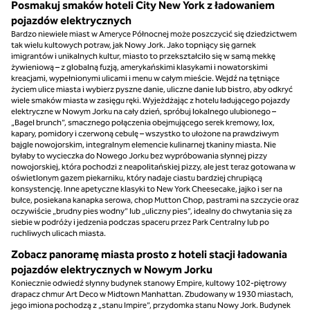
Posmakuj smaków hoteli City New York z ładowaniem
pojazdów elektrycznych
Bardzo niewiele miast w Ameryce Północnej może poszczycić się dziedzictwem
tak wielu kultowych potraw, jak Nowy Jork. Jako topniący się garnek
imigrantów i unikalnych kultur, miasto to przekształciło się w samą mekkę
żywieniową – z globalną fuzją, amerykańskimi klasykami i nowatorskimi
kreacjami, wypełnionymi ulicami i menu w całym mieście. Wejdź na tętniące
życiem ulice miasta i wybierz pyszne danie, uliczne danie lub bistro, aby odkryć
wiele smaków miasta w zasięgu ręki. Wyjeżdżając z hotelu ładującego pojazdy
elektryczne w Nowym Jorku na cały dzień, spróbuj lokalnego ulubionego –
„Bagel brunch”, smacznego połączenia obejmującego serek kremowy, lox,
kapary, pomidory i czerwoną cebulę – wszystko to ułożone na prawdziwym
bajgle nowojorskim, integralnym elemencie kulinarnej tkaniny miasta. Nie
byłaby to wycieczka do Nowego Jorku bez wypróbowania słynnej pizzy
nowojorskiej, która pochodzi z neapolitańskiej pizzy, ale jest teraz gotowana w
oświetlonym gazem piekarniku, który nadaje ciastu bardziej chrupiącą
konsystencję. Inne apetyczne klasyki to New York Cheesecake, jajko i ser na
bułce, posiekana kanapka serowa, chop Mutton Chop, pastrami na szczycie oraz
oczywiście „brudny pies wodny” lub „uliczny pies”, idealny do chwytania się za
siebie w podróży i jedzenia podczas spaceru przez Park Centralny lub po
ruchliwych ulicach miasta.
Zobacz panoramę miasta prosto z hoteli stacji ładowania
pojazdów elektrycznych w Nowym Jorku
Koniecznie odwiedź słynny budynek stanowy Empire, kultowy 102-piętrowy
drapacz chmur Art Deco w Midtown Manhattan. Zbudowany w 1930 miastach,
jego imiona pochodzą z „stanu Impire”, przydomka stanu Nowy Jork. Budynek