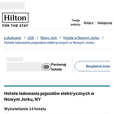
Przejdź do treści
,
otwiera nową ka
Twoje
Dołącz
Zaloguj się
pobyty
Lokalizacje
/
USA
/
Nowy Jork
/
Hotele w Nowym Jorku
/
Hotele ładowania pojazdów elektrycznych w Nowym Jorku
Porównaj
Bezpłatne śniadan
hotele
Sugerowane filtry
Hotele ładowania pojazdów elektrycznych w
Nowym Jorku,
NY
Nowy Jork
Wyświetlanie 14 hotelu
1
/
12
Wyświetlanie 14 hotelu