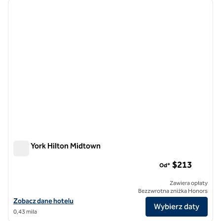
poprzedni obraz
następ
1 z 12
New York Hilton Midtown
New York Hilton Midtown
$213
Od*
Zawiera opłaty
Bezzwrotna zniżka Honors
Zobacz szczegóły hotelu Hilton Midtown w Nowym Jorku
Zobacz dane hotelu
Wybierz daty
0,43 mila
1
/
12