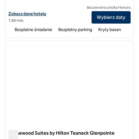
Bezzwrotna zniżka Honors
Zobacz szczegóły hotelu Hampton Inn & Suites Teaneck Glenpointe
Zobacz dane hotelu
Wybierz daty
7,88 mila
Bezpłatne śniadanie
Bezpłatny parking
Kryty basen
1
/
12
poprzedni obraz
następ
1 z 12
Homewood Suites by Hilton Teaneck Glenpointe