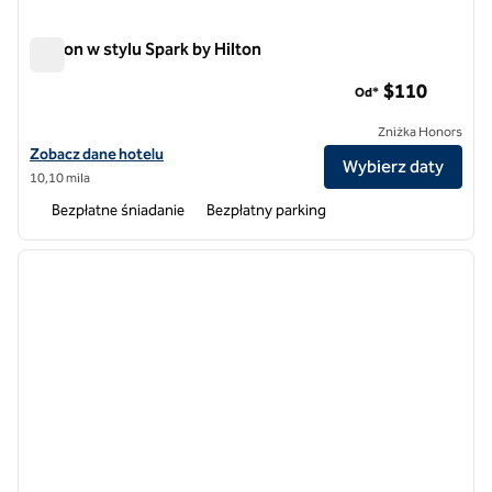
Clifton w stylu Spark by Hilton
Clifton w stylu Spark by Hilton
$110
Od*
Zniżka Honors
Zobacz szczegóły hotelu Spark by Hilton Clifton
Zobacz dane hotelu
Wybierz daty
10,10 mila
Bezpłatne śniadanie
Bezpłatny parking
1
/
11
poprzedni obraz
następ
1 z 11