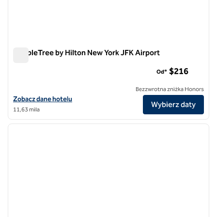
DoubleTree by Hilton New York JFK Airport
DoubleTree by Hilton New York JFK Airport
$216
Od*
Bezzwrotna zniżka Honors
Zobacz szczegóły hotelu DoubleTree by Hilton New York JFK Airport
Zobacz dane hotelu
Wybierz daty
11,63 mila
1
/
12
poprzedni obraz
następ
1 z 12