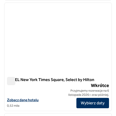
poprzedni obraz
następ
1 z 12
YOTEL New York Times Square, Select by Hilton
YOTEL New York Times Square, Select by Hilton
Wkrótce
Przyjmujemy rezerwacje na 6
listopada 2026 r. oraz później.
Zobacz szczegóły hotelu YOTEL New York Times Square, Select by H
Zobacz dane hotelu
Wybierz daty
0,52 mila
1
/
11
poprzedni obraz
następ
1 z 11