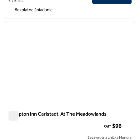
6,19 mila
Bezpłatne śniadanie
1
/
9
poprzedni obraz
następ
1 z 9
Hampton Inn Carlstadt-At The Meadowlands
Hampton Inn Carlstadt-At The Meadowlands
$96
Od*
Bezzwrotna zniżka Honors