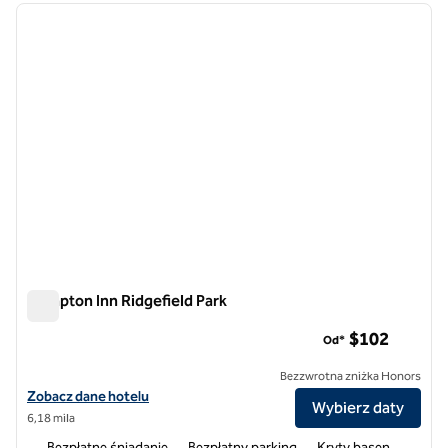
poprzedni obraz
następ
1 z 12
Hampton Inn Ridgefield Park
Hampton Inn Ridgefield Park
$102
Od*
Bezzwrotna zniżka Honors
Zobacz szczegóły hotelu Hampton Inn Ridgefield Park
Zobacz dane hotelu
Wybierz daty
6,18 mila
Bezpłatne śniadanie
Bezpłatny parking
Kryty basen