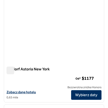
Waldorf Astoria New York
Waldorf Astoria New York
$1​177
Od*
Bezzwrotna zniżka Honors
Zobacz szczegóły hotelu Waldorf Astoria New York
Zobacz dane hotelu
Wybierz daty
0,65 mila
1
/
12
poprzedni obraz
następ
1 z 12