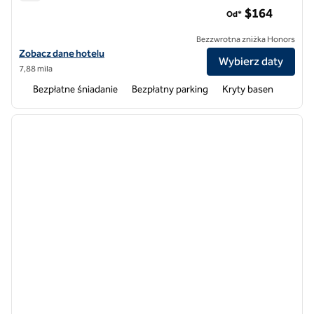
Homewood Suites by Hilton Teaneck Glenpointe
$164
Od*
Bezzwrotna zniżka Honors
Zobacz szczegóły hotelu Homewood Suites by Hilton Teaneck Glenp
Zobacz dane hotelu
Wybierz daty
7,88 mila
Bezpłatne śniadanie
Bezpłatny parking
Kryty basen
1
/
12
poprzedni obraz
następ
1 z 12