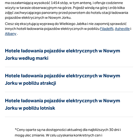
ma oszałamiającą wysokość 1​454 stóp, w tym antenę, i oferuje codzienne
wizyty w tarasie obserwacyjnym na górze. Pojedź windą na górę i zrób kilka
zdjęć zachwycającego panoramy przed powrotem do hotelu stacji ładowania
pojazdów elektrycznych w Nowym Jorku.
Ciesz się ekscytującą wyprawą do Wielkiego Jabłka i nie zapomnij sprawdzić
innych hoteli ładowania pojazdów elektrycznych w pobliżu
Filadelfii
,
Asheville
i
Albany
.
Hotele ładowania pojazdów elektrycznych w Nowym
Jorku według marki
Hotele ładowania pojazdów elektrycznych w Nowym
Jorku w pobliżu atrakcji
Hotele ładowania pojazdów elektrycznych w Nowym
Jorku w pobliżu lotnisk
*Ceny oparte są na dostępności aktualnej dla najbliższych 30 dni i
mogą ulec zmianie. W celu uzyskania konkretnych cen i