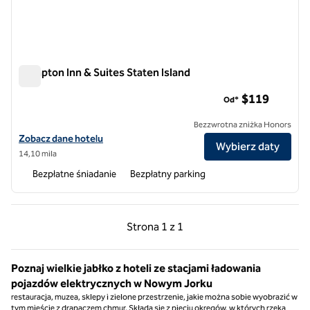
Hampton Inn & Suites Staten Island
Hampton Inn & Suites Staten Island
$119
Od*
Bezzwrotna zniżka Honors
Zobacz szczegóły hotelu Hampton Inn & Suites Staten Island
Zobacz dane hotelu
Wybierz daty
14,10 mila
Bezpłatne śniadanie
Bezpłatny parking
Poprzednia strona, 1 z 1
Następna strona, 1 z 
Strona
1 z 1
Strona 1 z 1
Poznaj wielkie jabłko z hoteli ze stacjami ładowania
pojazdów elektrycznych w Nowym Jorku
restauracja, muzea, sklepy i zielone przestrzenie, jakie można sobie wyobrazić w
tym mieście z drapaczem chmur. Składa się z pięciu okręgów, w których rzeka