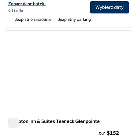
Zobacz szczegóły hotelu Hampton Inn Carlstadt-At The Meadowlan
Zobacz dane hotelu
Wybierz daty
6,19 mila
Bezpłatne śniadanie
Bezpłatny parking
1
/
12
poprzedni obraz
następ
1 z 12
Hampton Inn & Suites Teaneck Glenpointe
Hampton Inn & Suites Teaneck Glenpointe
$152
Od*