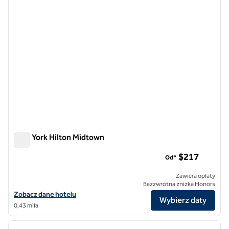
New York Hilton Midtown
New York Hilton Midtown
$217
Od*
Zawiera opłaty
Bezzwrotna zniżka Honors
Zobacz szczegóły hotelu Hilton Midtown w Nowym Jorku
Zobacz dane hotelu
Wybierz daty
0,43 mila
1
/
12
poprzedni obraz
następ
1 z 12