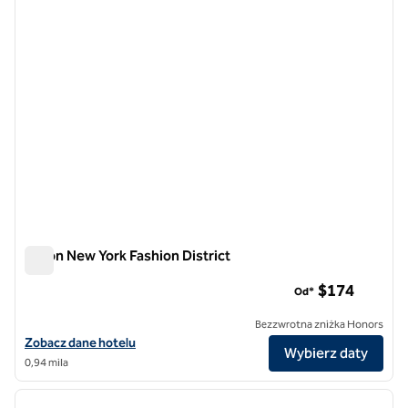
Hilton New York Fashion District
Hilton New York Fashion District
$174
Od*
Bezzwrotna zniżka Honors
Zobacz szczegóły hotelu Hilton New York Fashion District
Zobacz dane hotelu
Wybierz daty
0,94 mila
1
/
12
poprzedni obraz
następ
1 z 12