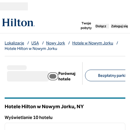
Przejdź do treści
,
otwiera nową ka
Twoje
Dołącz
Zaloguj się
pobyty
Lokalizacje
/
USA
/
Nowy Jork
/
Hotele w Nowym Jorku
/
Hotele Hilton w Nowym Jorku
Porównaj
Bezpłatny parking 
hotele
Sugerowane filtry
Hotele Hilton w Nowym Jorku,
NY
Nowy Jork
Wyświetlanie 10 hotelu
1
/
13
Wyświetlanie 10 hotelu
poprzedni obraz
następ
1 z 13