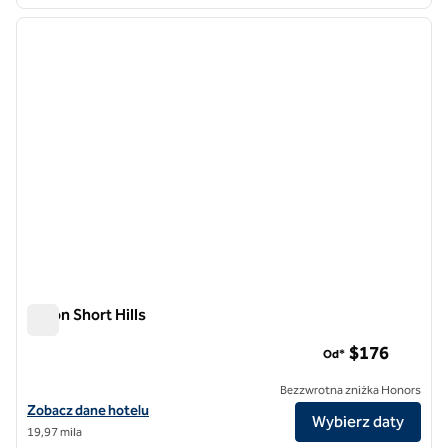
1
/
12
poprzedni obraz
następ
1 z 12
Hilton Short Hills
Hilton Short Hills
$176
Od*
Bezzwrotna zniżka Honors
Zobacz szczegóły hotelu Hilton Short Hills
Zobacz dane hotelu
Wybierz daty
19,97 mila