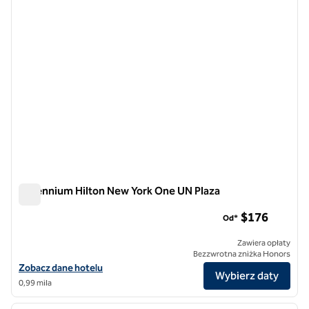
Millennium Hilton New York One UN Plaza
Millennium Hilton New York One UN Plaza
$176
Od*
Zawiera opłaty
Bezzwrotna zniżka Honors
Zobacz szczegóły hotelu Millennium Hilton New York One UN Plaza
Zobacz dane hotelu
Wybierz daty
0,99 mila
1
/
12