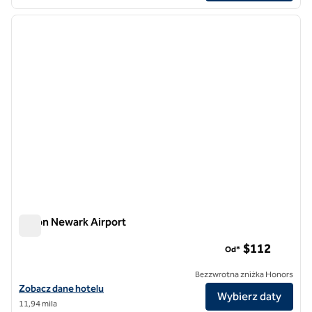
1
/
12
poprzedni obraz
następ
1 z 12
Hilton Newark Airport
Hilton Newark Airport
$112
Od*
Bezzwrotna zniżka Honors
Zobacz szczegóły hotelu Hilton Newark Airport
Zobacz dane hotelu
Wybierz daty
11,94 mila