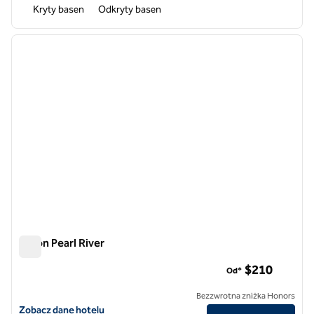
Kryty basen
Odkryty basen
1
/
12
poprzedni obraz
następ
1 z 12
Hilton Pearl River
Hilton Pearl River
$210
Od*
Bezzwrotna zniżka Honors
Zobacz szczegóły hotelu Hilton Pearl River
Zobacz dane hotelu