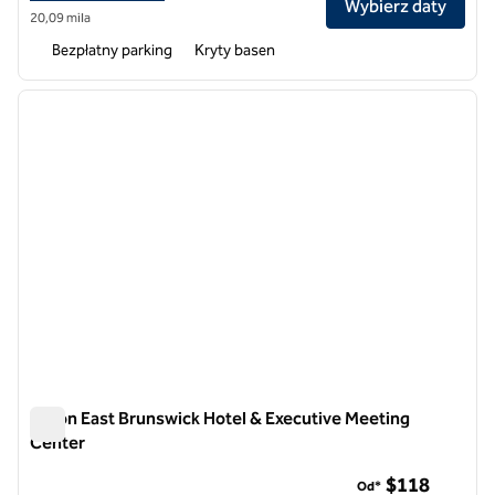
Wybierz daty
20,09 mila
Bezpłatny parking
Kryty basen
1
/
12
poprzedni obraz
następ
1 z 12
Hilton East Brunswick Hotel & Executive Meeting
Center
Hilton East Brunswick Hotel & Executive Meeting Center
$118
Od*