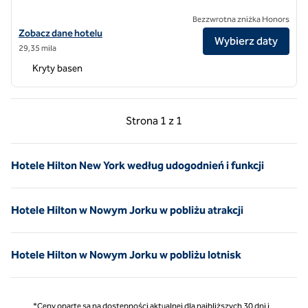
Bezzwrotna zniżka Honors
Zobacz szczegóły hotelu Hilton East Brunswick Hotel & Executive M
Zobacz dane hotelu
Wybierz daty
29,35 mila
Kryty basen
Poprzednia strona, 1 z 1
Następna strona, 1 z 
Strona
1 z 1
Strona 1 z 1
Hotele Hilton New York według udogodnień i funkcji
Hotele Hilton w Nowym Jorku w pobliżu atrakcji
Hotele Hilton w Nowym Jorku w pobliżu lotnisk
*Ceny oparte są na dostępności aktualnej dla najbliższych 30 dni i