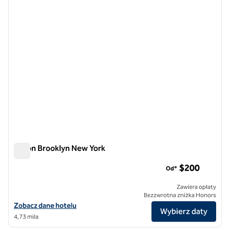
poprzedni obraz
następ
1 z 12
Hilton Brooklyn New York
Hilton Brooklyn New York
$200
Od*
Zawiera opłaty
Bezzwrotna zniżka Honors
Zobacz szczegóły hotelu Hilton Brooklyn New York
Zobacz dane hotelu
Wybierz daty
4,73 mila
1
/
12