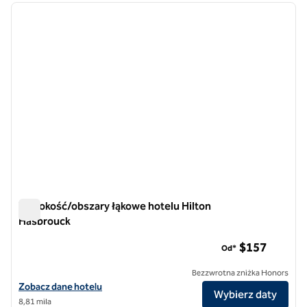
poprzedni obraz
następ
1 z 12
Wysokość/obszary łąkowe hotelu Hilton
Hasbrouck
Wysokość/obszary łąkowe hotelu Hilton Hasbrouck
$157
Od*
Bezzwrotna zniżka Honors
Zobacz szczegóły hotelu Hilton Hasbrouck Heights/Meadowlands
Zobacz dane hotelu
Wybierz daty
8,81 mila