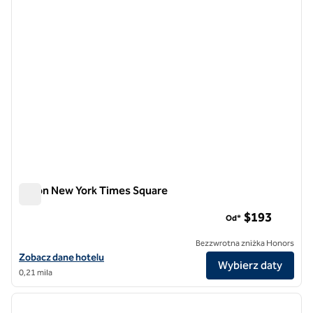
Hilton New York Times Square
Hilton New York Times Square
$193
Od*
Bezzwrotna zniżka Honors
Zobacz szczegóły hotelu Hilton New York Times Square
Zobacz dane hotelu
Wybierz daty
0,21 mila
1
/
12
poprzedni obraz
następ
1 z 12