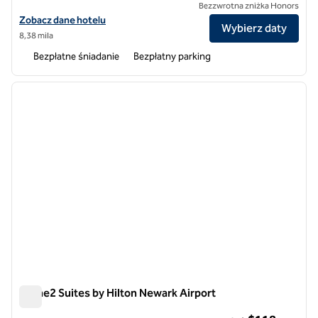
Bezzwrotna zniżka Honors
Zobacz szczegóły hotelu Home2 Suites By Hilton Hasbrouck Height
Zobacz dane hotelu
Wybierz daty
8,38 mila
Bezpłatne śniadanie
Bezpłatny parking
1
/
12
poprzedni obraz
następ
1 z 12
Home2 Suites by Hilton Newark Airport
Home2 Suites by Hilton Newark Airport