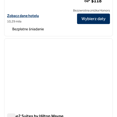
$118
Od*
Bezzwrotna zniżka Honors
Zobacz szczegóły hotelu Home2 Suites by Hilton Newark Airport
Zobacz dane hotelu
Wybierz daty
10,29 mila
Bezpłatne śniadanie
1
/
12
poprzedni obraz
następ
1 z 12
Home2 Suites by Hilton Wayne