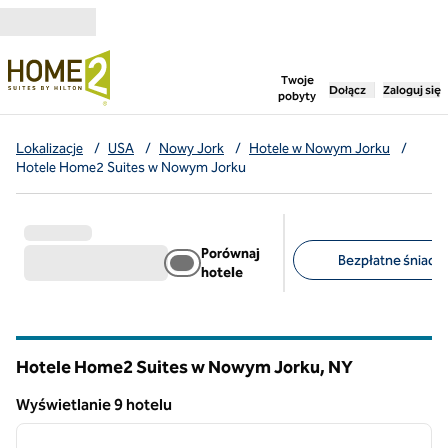
Przejdź do treści
,
otwiera nową ka
Twoje
Dołącz
Zaloguj się
pobyty
Lokalizacje
/
USA
/
Nowy Jork
/
Hotele w Nowym Jorku
/
Hotele Home2 Suites w Nowym Jorku
Porównaj
Bezpłatne śniadan
hotele
Sugerowane filtry
Hotele Home2 Suites w Nowym Jorku,
NY
Nowy Jork
Wyświetlanie 9 hotelu
1
/
13
Wyświetlanie 9 hotelu
poprzedni obraz
następ
1 z 13