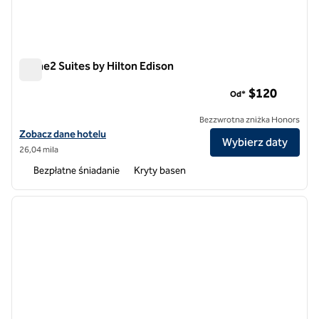
Home2 Suites by Hilton Edison
Home2 Suites by Hilton Edison
$120
Od*
Bezzwrotna zniżka Honors
Zobacz szczegóły hotelu Home2 Suites by Hilton Edison
Zobacz dane hotelu
Wybierz daty
26,04 mila
Bezpłatne śniadanie
Kryty basen
1
/
12
poprzedni obraz
następ
1 z 12