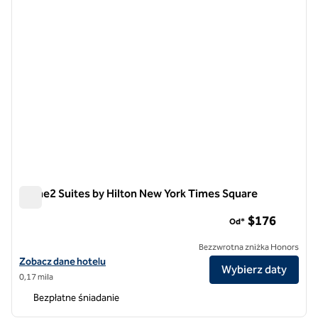
Home2 Suites by Hilton New York Times Square
Home2 Suites by Hilton New York Times Square
$176
Od*
Bezzwrotna zniżka Honors
Zobacz szczegóły hotelu Home2 Suites by Hilton New York Times Sq
Zobacz dane hotelu
Wybierz daty
0,17 mila
Bezpłatne śniadanie
1
/
12