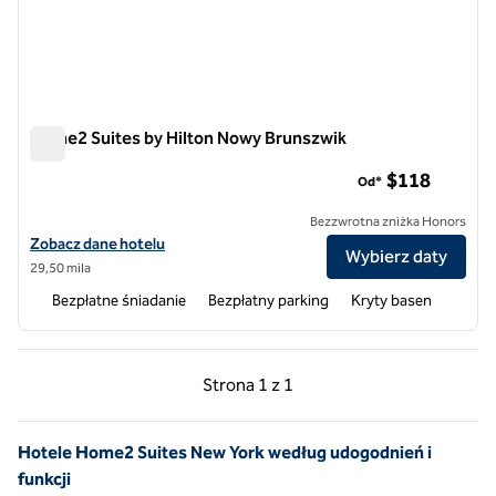
Home2 Suites by Hilton Nowy Brunszwik
Home2 Suites by Hilton Nowy Brunszwik
$118
Od*
Bezzwrotna zniżka Honors
Zobacz szczegóły hotelu Home2 Suites by Hilton New Brunswick
Zobacz dane hotelu
Wybierz daty
29,50 mila
Bezpłatne śniadanie
Bezpłatny parking
Kryty basen
Poprzednia strona, 1 z 1
Następna strona, 1 z 
Strona
1 z 1
Strona 1 z 1
Hotele Home2 Suites New York według udogodnień i
funkcji