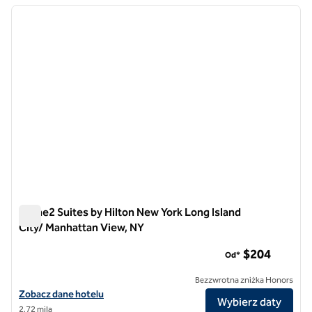
poprzedni obraz
następ
1 z 12
Home2 Suites by Hilton New York Long Island
City/ Manhattan View, NY
Home2 Suites by Hilton New York Long Island City/ Manhatta
$204
Od*
Bezzwrotna zniżka Honors
Zobacz szczegóły hotelu Home2 Suites by Hilton New York Long Isla
Zobacz dane hotelu
Wybierz daty
2,72 mila