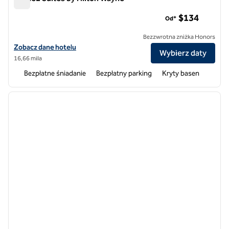
Home2 Suites by Hilton Wayne
$134
Od*
Bezzwrotna zniżka Honors
Zobacz szczegóły hotelu Home2 Suites by Hilton Wayne
Zobacz dane hotelu
Wybierz daty
16,66 mila
Bezpłatne śniadanie
Bezpłatny parking
Kryty basen
1
/
9
poprzedni obraz
następ
1 z 9