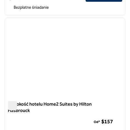
Bezpłatne śniadanie
1
/
12
poprzedni obraz
następ
1 z 12
Wysokość hotelu Home2 Suites by Hilton
Hasbrouck
Wysokość hotelu Home2 Suites by Hilton Hasbrouck
$157
Od*