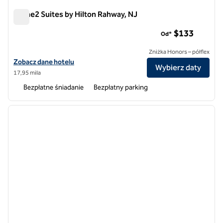
Home2 Suites by Hilton Rahway, NJ
Home2 Suites by Hilton Rahway, NJ
$133
Od*
Zniżka Honors – półflex
Zobacz szczegóły hotelu Home2 Suites by Hilton Rahway, NJ
Zobacz dane hotelu
Wybierz daty
17,95 mila
Bezpłatne śniadanie
Bezpłatny parking
1
/
12
poprzedni obraz
następ
1 z 12