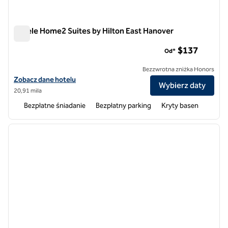
Hotele Home2 Suites by Hilton East Hanover
Hotele Home2 Suites by Hilton East Hanover
$137
Od*
Bezzwrotna zniżka Honors
Zobacz szczegóły hotelu Home2 Suites by Hilton East Hanover
Zobacz dane hotelu
Wybierz daty
20,91 mila
Bezpłatne śniadanie
Bezpłatny parking
Kryty basen
1
/
12
poprzedni obraz
następ
1 z 12