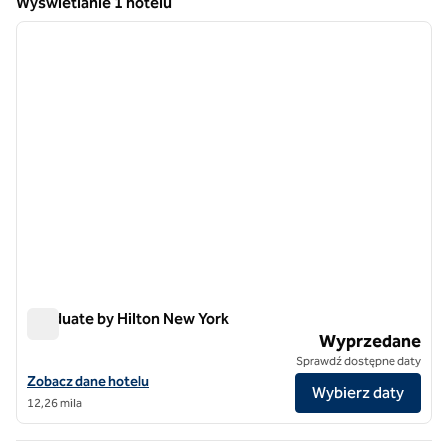
Wyświetlanie 1 hotelu
1
/
12
Wyświetlanie 1 hotelu
poprzedni obraz
następ
1 z 12
Graduate by Hilton New York
Graduate by Hilton New York
Wyprzedane
Sprawdź dostępne daty
Zobacz szczegóły hotelu Graduate by Hilton New York
Zobacz dane hotelu
Wybierz daty
12,26 mila