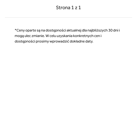
Poprzednia strona, 1 z 1
Następna strona, 1 z 
Strona
1 z 1
Strona 1 z 1
*Ceny oparte są na dostępności aktualnej dla najbliższych 30 dni i
mogą ulec zmianie. W celu uzyskania konkretnych cen i
dostępności prosimy wprowadzić dokładne daty.