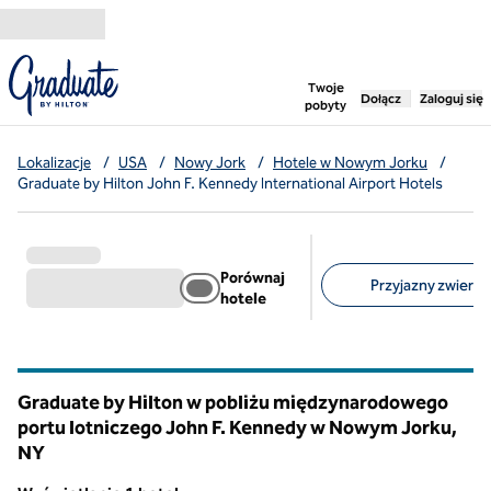
Przejdź do treści
,
otwiera nową ka
Twoje
Dołącz
Zaloguj się
pobyty
Lokalizacje
/
USA
/
Nowy Jork
/
Hotele w Nowym Jorku
/
Graduate by Hilton John F. Kennedy International Airport Hotels
Porównaj
Przyjazny zwierzę
hotele
Sugerowane filtry
Graduate by Hilton w pobliżu międzynarodowego
portu lotniczego John F. Kennedy w Nowym Jorku,
NY
Nowy Jork