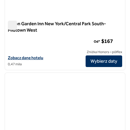
Hilton Garden Inn New York/Central Park South-
Midtown West
Hilton Garden Inn New York/Central Park South-Midtown We
$167
Od*
Zniżka Honors – półflex
Zobacz szczegóły hotelu Hilton Garden Inn New York/Central Park
Zobacz dane hotelu
Wybierz daty
0,47 mila
1
/
12
poprzedni obraz
następ
1 z 12