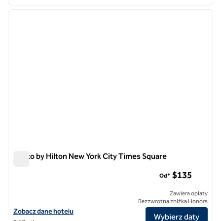
1
/
12
poprzedni obraz
następ
1 z 12
Motto by Hilton New York City Times Square
Motto by Hilton New York City Times Square
$135
Od*
Zawiera opłaty
Bezzwrotna zniżka Honors
Zobacz szczegóły hotelu Motto by Hilton New York City Times Squar
Zobacz dane hotelu
Wybierz daty