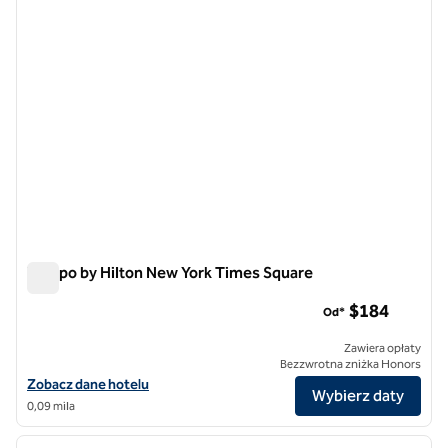
Tempo by Hilton New York Times Square
Tempo by Hilton New York Times Square
$184
Od*
Zawiera opłaty
Bezzwrotna zniżka Honors
Zobacz szczegóły hotelu Tempo by Hilton New York Times Square
Zobacz dane hotelu
Wybierz daty
0,09 mila
1
/
13
poprzedni obraz
następ
1 z 13