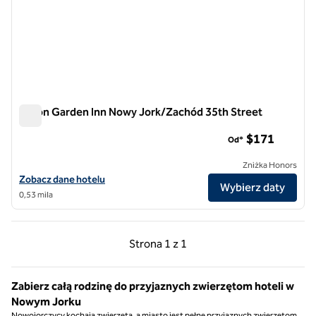
Hilton Garden Inn Nowy Jork/Zachód 35th Street
Hilton Garden Inn Nowy Jork/Zachód 35th Street
$171
Od*
Zniżka Honors
Zobacz szczegóły hotelu Hilton Garden Inn New York/West 35th Str
Zobacz dane hotelu
Wybierz daty
0,53 mila
Poprzednia strona, 1 z 1
Następna strona, 1 z 
Strona
1 z 1
Strona 1 z 1
Zabierz całą rodzinę do przyjaznych zwierzętom hoteli w
Nowym Jorku
Nowojorczycy kochają zwierzęta, a miasto jest pełne przyjaznych zwierzętom