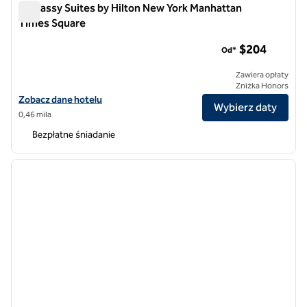
Embassy Suites by Hilton New York Manhattan
Times Square
Embassy Suites by Hilton New York Manhattan Times Square
$204
Od*
Zawiera opłaty
Zniżka Honors
Zobacz szczegóły hotelu Embassy Suites by Hilton New York Manha
Zobacz dane hotelu
Wybierz daty
0,46 mila
Bezpłatne śniadanie
1
/
12
poprzedni obraz
następ
1 z 12