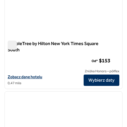
DoubleTree by Hilton New York Times Square
South
DoubleTree by Hilton New York Times Square South
$153
Od*
Zniżka Honors – półflex
Zobacz szczegóły hotelu DoubleTree by Hilton New York Times Squa
Zobacz dane hotelu
Wybierz daty
0,47 mila
1
/
12
poprzedni obraz
następ
1 z 12