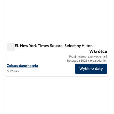
YOTEL New York Times Square, Select by Hilton
YOTEL New York Times Square, Select by Hilton
Wkrótce
Przyjmujemy rezerwacje na 6
listopada 2026 r. oraz później.
Zobacz szczegóły hotelu YOTEL New York Times Square, Select by H
Zobacz dane hotelu
Wybierz daty
0,52 mila
1
/
12
poprzedni obraz
następ
1 z 12