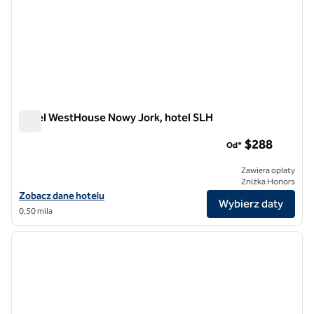
Hotel WestHouse Nowy Jork, hotel SLH
Hotel WestHouse Nowy Jork, hotel SLH
$288
Od*
Zawiera opłaty
Zniżka Honors
Zobacz szczegóły hotelu WestHouse Hotel New York, SLH Hotel
Zobacz dane hotelu
Wybierz daty
0,50 mila
1
/
12
poprzedni obraz
następ
1 z 12