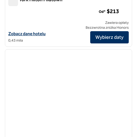
New York Hilton Midtown
$213
Od*
Zawiera opłaty
Bezzwrotna zniżka Honors
Zobacz szczegóły hotelu Hilton Midtown w Nowym Jorku
Zobacz dane hotelu
Wybierz daty
0,43 mila
1
/
5
poprzedni obraz
następ
1 z 5