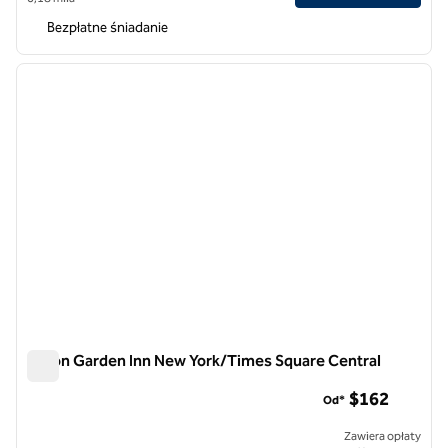
Bezpłatne śniadanie
1
/
11
poprzedni obraz
następ
1 z 11
Hilton Garden Inn New York/Times Square Central
Hilton Garden Inn New York/Times Square Central
$162
Od*
Zawiera opłaty