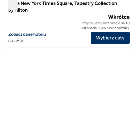
Ariya New York Times Square, Tapestry Collection
by Hilton
Ariya New York Times Square, Tapestry Collection by Hilton
Wkrótce
Przyjmujemy rezerwacje na 10
listopada 2026 r. oraz później.
Zobacz szczegóły hotelu Ariya New York Times Square, Tapestry Coll
Zobacz dane hotelu
Wybierz daty
0,45 mila
1
/
12
poprzedni obraz
następ
1 z 12