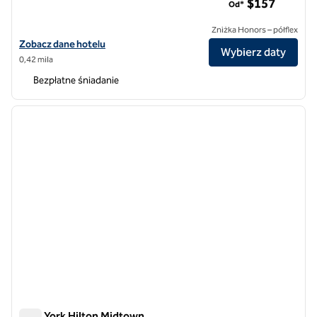
$157
Od*
Zniżka Honors – półflex
Zobacz szczegóły hotelu Hampton Inn Manhattan/Times Square So
Zobacz dane hotelu
Wybierz daty
0,42 mila
Bezpłatne śniadanie
1
/
12
poprzedni obraz
następ
1 z 12
New York Hilton Midtown