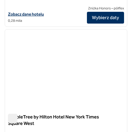
Zniżka Honors – półflex
Zobacz szczegóły hotelu Hilton Garden Inn New York Times Square 
Zobacz dane hotelu
Wybierz daty
0,28 mila
1
/
12
poprzedni obraz
następ
1 z 12
DoubleTree by Hilton Hotel New York Times
Square West
DoubleTree by Hilton Hotel New York Times Square West