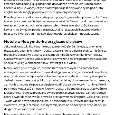
terenu z górą i dolną łąką, idealnego do ćwiczeń poza polem (lub po prostu
toczenia się). Co więcej, część plaży w parku jest odrywana tylko po to, aby
chętne młode mogły pływać w jeziorze i pokonywać upały.
Po odkryciu wszystkich ekscytujących przygód, jakie oferuje miasto, Ty i Twój
towarzysz z pewnością będziecie mieć apetyt. W Nowym Jorku jest mnóstwo
restauracji przyjaznych zwierzętom, więc nie ma tu wyboru. Od tarasów i
kawiarni na świeżym powietrzu po przytulne restauracje i przemówienia –
miasto to Twój ostryg – lub kawałek nowojorskiej pizzy – do zwiedzania.
Hotele w Nowym Jorku przyjazne dla psów
Jako mekka sztuki i kultury, nie musisz martwić się, że najlepszy przyjaciel
mężczyzny zaginie w Nowym Jorku. Liczne słynne galerie sztuki w mieście są
przyjazne dla psów i otwarte dla każdego miłośnika wyśmienitych rzeczy.
Galeria William Secord wita wszystkie smyczone zwierzęta domowe, a galeria
specjalizuje się w obrazach psów i zwierząt z XIX wieku.
Nowy Jork słynie z tego, że jest miastem spacerowym z niesamowitymi
atrakcjami i miejscami docelowymi dostępnymi w odległości kilku kilometrów,
więc doskonale nadaje się do wchodzenia po schodach z towarzyszem psów.
Jednak nawet transport publiczny może być łatwy do opanowania, co oznacza,
że nic nie znajduje się poza zasięgiem ludzi i obszarów w całym gminie. Koty i
psy mogą korzystać z metra w Nowym Jorku, o ile znajdują się w przewoźniku.
Dostępne są również przyjazne zwierzętom taksówki i usługi samochodowe,
które otwierają możliwości przygód przyjaznych zwierzętom. Czeka na Ciebie
Twoja wielka przygoda z jabłkiem, a nasze hotele w Nowym Jorku akceptują
zwierzęta, dzięki czemu są idealnym miejscem na odpoczynek stóp i łapek po
długim dniu zwiedzania miasta.
Nie zapomnij sprawdzić naszych przyjaznych zwierzętom hoteli w pobliżu