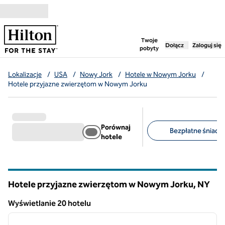
Przejdź do treści
,
otwiera nową ka
Twoje
Dołącz
Zaloguj się
pobyty
Lokalizacje
/
USA
/
Nowy Jork
/
Hotele w Nowym Jorku
/
Hotele przyjazne zwierzętom w Nowym Jorku
Porównaj
Bezpłatne śniadan
hotele
Sugerowane filtry
Hotele przyjazne zwierzętom w Nowym Jorku,
NY
Nowy Jork
Wyświetlanie 20 hotelu
1
/
12
Wyświetlanie 20 hotelu
poprzedni obraz
następ
1 z 12