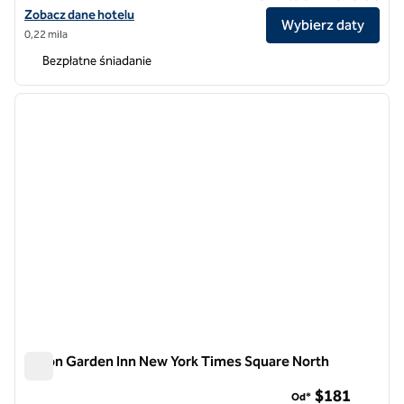
Zobacz szczegóły hotelu Hampton Inn Manhattan/Times Square Cen
Zobacz dane hotelu
Wybierz daty
0,22 mila
Bezpłatne śniadanie
1
/
12
poprzedni obraz
następ
1 z 12
Hilton Garden Inn New York Times Square North
Hilton Garden Inn New York Times Square North
$181
Od*