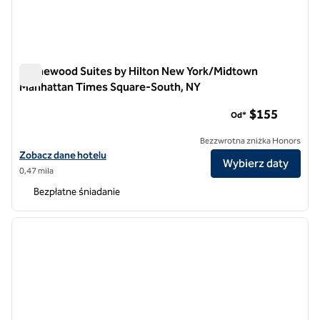
Homewood Suites by Hilton New York/Midtown
Manhattan Times Square-South, NY
Homewood Suites by Hilton New York/Midtown Manhattan T
$155
Od*
Bezzwrotna zniżka Honors
Zobacz szczegóły hotelu Homewood Suites by Hilton New York/Mi
Zobacz dane hotelu
Wybierz daty
0,47 mila
Bezpłatne śniadanie
1
/
12
poprzedni obraz
następ
1 z 12