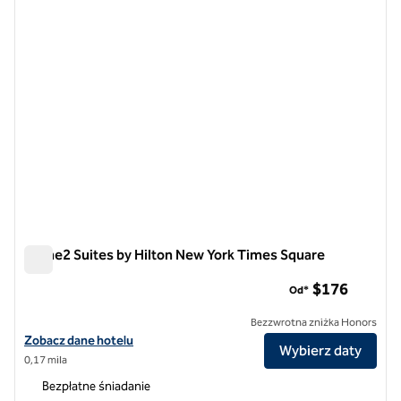
Home2 Suites by Hilton New York Times Square
Home2 Suites by Hilton New York Times Square
$176
Od*
Bezzwrotna zniżka Honors
Zobacz szczegóły hotelu Home2 Suites by Hilton New York Times Sq
Zobacz dane hotelu
Wybierz daty
0,17 mila
Bezpłatne śniadanie