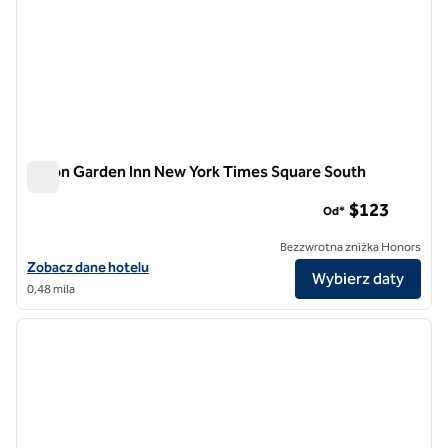
Hilton Garden Inn New York Times Square South
Hilton Garden Inn New York Times Square South
$123
Od*
Bezzwrotna zniżka Honors
Zobacz szczegóły hotelu Hilton Garden Inn New York Times Square 
Zobacz dane hotelu
Wybierz daty
0,48 mila
1
/
9
poprzedni obraz
następ
1 z 9