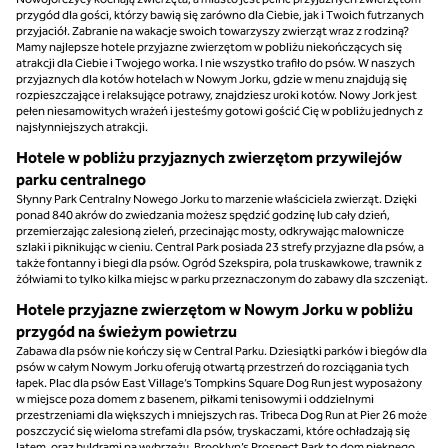
przygód dla gości, którzy bawią się zarówno dla Ciebie, jak i Twoich futrzanych
przyjaciół. Zabranie na wakacje swoich towarzyszy zwierząt wraz z rodziną?
Mamy najlepsze hotele przyjazne zwierzętom w pobliżu niekończących się
atrakcji dla Ciebie i Twojego worka. I nie wszystko trafiło do psów. W naszych
przyjaznych dla kotów hotelach w Nowym Jorku, gdzie w menu znajdują się
rozpieszczające i relaksujące potrawy, znajdziesz uroki kotów. Nowy Jork jest
pełen niesamowitych wrażeń i jesteśmy gotowi gościć Cię w pobliżu jednych z
najsłynniejszych atrakcji.
Hotele w pobliżu przyjaznych zwierzętom przywilejów
parku centralnego
Słynny Park Centralny Nowego Jorku to marzenie właściciela zwierząt. Dzięki
ponad 840 akrów do zwiedzania możesz spędzić godzinę lub cały dzień,
przemierzając zalesioną zieleń, przecinając mosty, odkrywając malownicze
szlaki i piknikując w cieniu. Central Park posiada 23 strefy przyjazne dla psów, a
także fontanny i biegi dla psów. Ogród Szekspira, pola truskawkowe, trawnik z
żółwiami to tylko kilka miejsc w parku przeznaczonym do zabawy dla szczeniąt.
Hotele przyjazne zwierzętom w Nowym Jorku w pobliżu
przygód na świeżym powietrzu
Zabawa dla psów nie kończy się w Central Parku. Dziesiątki parków i biegów dla
psów w całym Nowym Jorku oferują otwartą przestrzeń do rozciągania tych
łapek. Plac dla psów East Village’s Tompkins Square Dog Run jest wyposażony
w miejsce poza domem z basenem, piłkami tenisowymi i oddzielnymi
przestrzeniami dla większych i mniejszych ras. Tribeca Dog Run at Pier 26 może
poszczycić się wieloma strefami dla psów, tryskaczami, które ochładzają się
latem, oraz buldrami na wybrzeżu. Brooklyn’s Prospect Park to dom pięknego