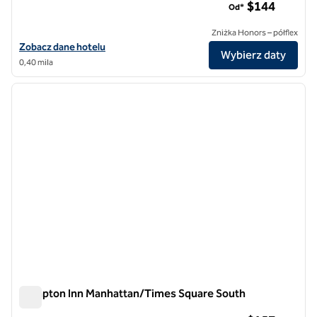
$144
Od*
Zniżka Honors – półflex
Zobacz szczegóły hotelu DoubleTree by Hilton Hotel New York Time
Zobacz dane hotelu
Wybierz daty
0,40 mila
1
/
12
poprzedni obraz
następ
1 z 12
Hampton Inn Manhattan/Times Square South
Hampton Inn Manhattan/Times Square South