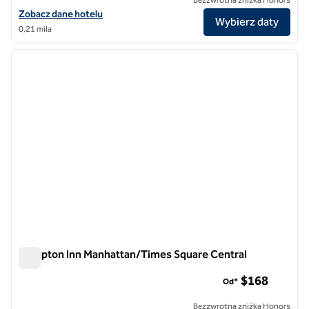
Zobacz szczegóły hotelu Hilton New York Times Square
Zobacz dane hotelu
Wybierz daty
0,21 mila
1
/
12
poprzedni obraz
następ
1 z 12
Hampton Inn Manhattan/Times Square Central
Hampton Inn Manhattan/Times Square Central
$168
Od*
Bezzwrotna zniżka Honors