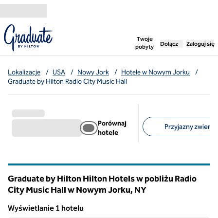
Przejdź do treści
,
otwiera nową ka
Twoje
Dołącz
Zaloguj się
pobyty
Lokalizacje
/
USA
/
Nowy Jork
/
Hotele w Nowym Jorku
/
Graduate by Hilton Radio City Music Hall
Porównaj
Przyjazny zwierzę
hotele
Sugerowane filtry
Graduate by Hilton Hilton Hotels w pobliżu Radio
City Music Hall w Nowym Jorku,
NY
Nowy Jork
Wyświetlanie 1 hotelu
1
/
12
Wyświetlanie 1 hotelu