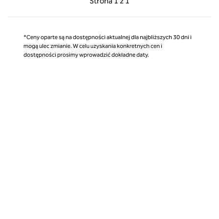
Strona
1 z 1
Strona 1 z 1
*Ceny oparte są na dostępności aktualnej dla najbliższych 30 dni i
mogą ulec zmianie. W celu uzyskania konkretnych cen i
dostępności prosimy wprowadzić dokładne daty.