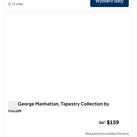
Wybierz daty
0,72 mila
1
/
12
poprzedni obraz
następ
1 z 12
The George Manhattan, Tapestry Collection by
Hilton
The George Manhattan, Tapestry Collection by Hilton
$159
Od*
Bezzwrotna zniżka Honors