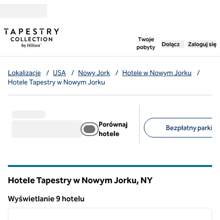
Przejdź do treści
,
otwiera nową ka
Twoje
Dołącz
Zaloguj się
pobyty
Lokalizacje
/
USA
/
Nowy Jork
/
Hotele w Nowym Jorku
/
Hotele Tapestry w Nowym Jorku
Porównaj
Bezpłatny parking 
hotele
Sugerowane filtry
Hotele Tapestry w Nowym Jorku,
NY
Nowy Jork
Wyświetlanie 9 hotelu
1
/
11
Wyświetlanie 9 hotelu
poprzedni obraz
następ
1 z 11