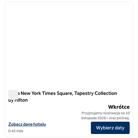
poprzedni obraz
następ
1 z 5
Ariya New York Times Square, Tapestry Collection
by Hilton
Ariya New York Times Square, Tapestry Collection by Hilton
Wkrótce
Przyjmujemy rezerwacje na 10
listopada 2026 r. oraz później.
Zobacz szczegóły hotelu Ariya New York Times Square, Tapestry Coll
Zobacz dane hotelu
Wybierz daty
0,45 mila
1
/
12