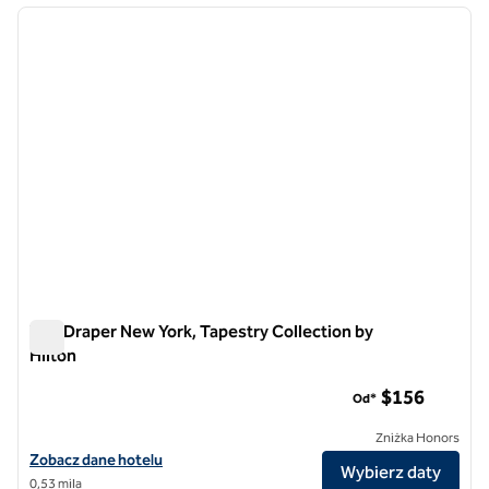
poprzedni obraz
następ
1 z 12
The Draper New York, Tapestry Collection by
Hilton
The Draper New York, Tapestry Collection by Hilton
$156
Od*
Zniżka Honors
Zobacz szczegóły hotelu The Draper New York, Tapestry Collection b
Zobacz dane hotelu
Wybierz daty
0,53 mila