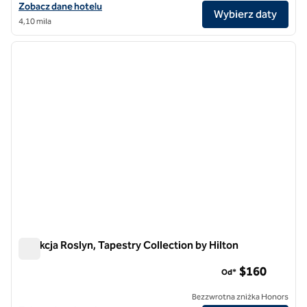
Zobacz szczegóły hotelu The George Manhattan, Tapestry Collection
Zobacz dane hotelu
Wybierz daty
4,10 mila
1
/
9
poprzedni obraz
następ
1 z 9
Kolekcja Roslyn, Tapestry Collection by Hilton
Kolekcja Roslyn, Tapestry Collection by Hilton
$160
Od*
Bezzwrotna zniżka Honors