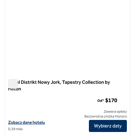
Hotel Distrikt Nowy Jork, Tapestry Collection by
Hilton
Hotel Distrikt Nowy Jork, Tapestry Collection by Hilton
$170
Od*
Zawiera opłaty
Bezzwrotna zniżka Honors
Zobacz szczegóły hotelu Distrikt Hotel New York City, Tapestry Colle
Zobacz dane hotelu
Wybierz daty
0,39 mila
1
/
12