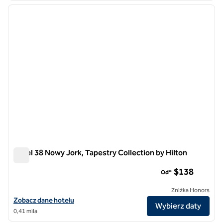
poprzedni obraz
następ
1 z 12
Hotel 38 Nowy Jork, Tapestry Collection by Hilton
Hotel 38 Nowy Jork, Tapestry Collection by Hilton
$138
Od*
Zniżka Honors
Zobacz szczegóły hotelu Hotel 38 New York City, Tapestry Collection
Zobacz dane hotelu
Wybierz daty
0,41 mila
1
/
5