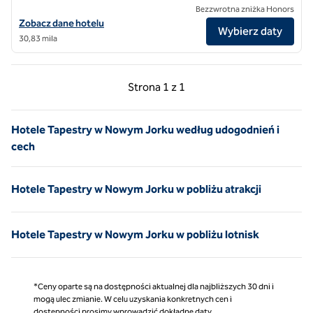
Bezzwrotna zniżka Honors
Zobacz szczegóły hotelu The Lloyd Stamford, Tapestry Collection by
Zobacz dane hotelu
Wybierz daty
30,83 mila
Poprzednia strona, 1 z 1
Następna strona, 1 z 
Strona
1 z 1
Strona 1 z 1
Hotele Tapestry w Nowym Jorku według udogodnień i
cech
Hotele Tapestry w Nowym Jorku w pobliżu atrakcji
Hotele Tapestry w Nowym Jorku w pobliżu lotnisk
*Ceny oparte są na dostępności aktualnej dla najbliższych 30 dni i
mogą ulec zmianie. W celu uzyskania konkretnych cen i
dostępności prosimy wprowadzić dokładne daty.