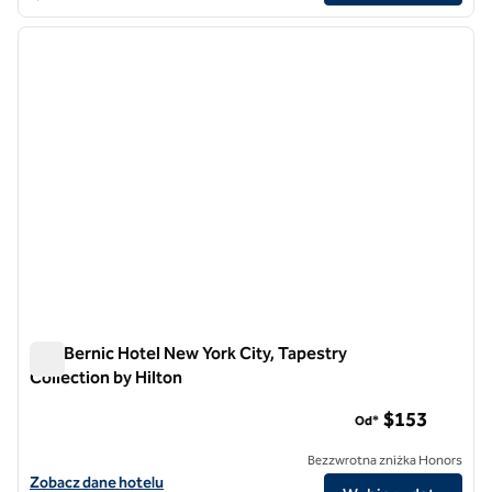
1
/
12
poprzedni obraz
następ
1 z 12
The Bernic Hotel New York City, Tapestry
Collection by Hilton
The Bernic Hotel New York City, Tapestry Collection by Hilton
$153
Od*
Bezzwrotna zniżka Honors
Zobacz szczegóły hotelu The Bernic Hotel New York City, Tapestry Co
Zobacz dane hotelu