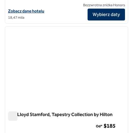
Bezzwrotna zniżka Honors
Zobacz szczegóły hotelu Watt Hotel Rahway, Tapestry Collection by 
Zobacz dane hotelu
Wybierz daty
18,47 mila
1
/
12
poprzedni obraz
następ
1 z 12
The Lloyd Stamford, Tapestry Collection by Hilton
The Lloyd Stamford, Tapestry Collection by Hilton
$185
Od*