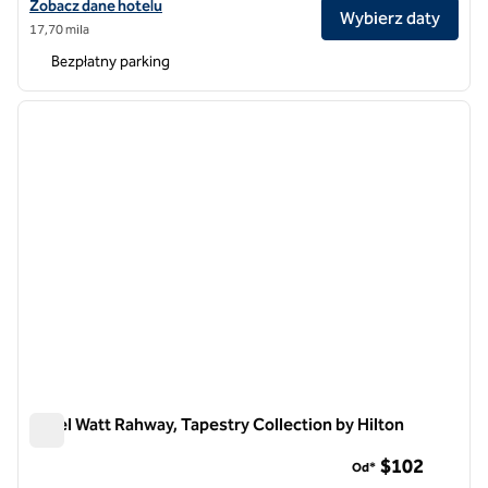
Zobacz szczegóły hotelu dla Roslyn, Tapestry Collection by Hilton
Zobacz dane hotelu
Wybierz daty
17,70 mila
Bezpłatny parking
1
/
12
poprzedni obraz
następ
1 z 12
Hotel Watt Rahway, Tapestry Collection by Hilton
Hotel Watt Rahway, Tapestry Collection by Hilton
$102
Od*