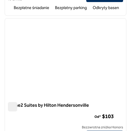
Bezpłatne śniadanie
Bezpłatny parking
Odkryty basen
1
/
12
poprzedni obraz
następ
1 z 12
Home2 Suites by Hilton Hendersonville
Home2 Suites by Hilton Hendersonville
$103
Od*
Bezzwrotna zniżka Honors