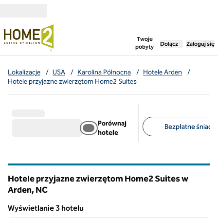
Przejdź do treści
,
otwiera nową ka
Twoje
Dołącz
Zaloguj się
pobyty
Lokalizacje
/
USA
/
Karolina Północna
/
Hotele Arden
/
Hotele przyjazne zwierzętom Home2 Suites
Porównaj
Bezpłatne śniadan
hotele
Sugerowane filtry
Hotele przyjazne zwierzętom Home2 Suites w
Arden,
NC
Karolina Północna
Wyświetlanie 3 hotelu
1
/
12
Wyświetlanie 3 hotelu