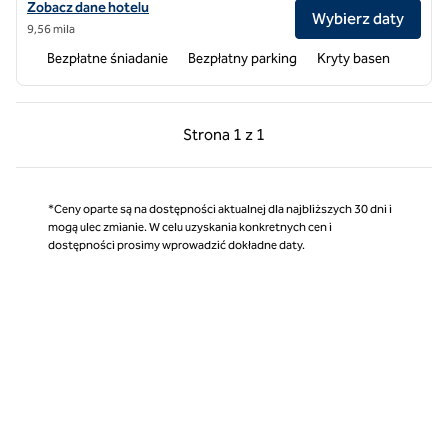
Zobacz szczegóły hotelu Home2 Suites by Hilton Hendersonville
Zobacz dane hotelu
Wybierz daty
9,56 mila
Bezpłatne śniadanie
Bezpłatny parking
Kryty basen
Poprzednia strona, 1 z 1
Następna strona, 1 z 
Strona
1 z 1
Strona 1 z 1
*Ceny oparte są na dostępności aktualnej dla najbliższych 30 dni i
mogą ulec zmianie. W celu uzyskania konkretnych cen i
dostępności prosimy wprowadzić dokładne daty.