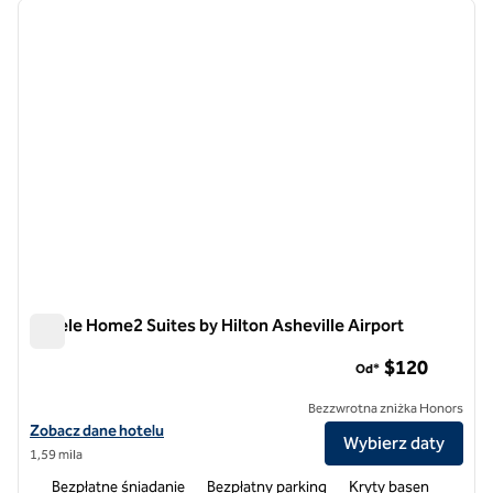
poprzedni obraz
następ
1 z 12
Hotele Home2 Suites by Hilton Asheville Airport
Hotele Home2 Suites by Hilton Asheville Airport
$120
Od*
Bezzwrotna zniżka Honors
Zobacz szczegóły hotelu Home2 Suites by Hilton Asheville Airport
Zobacz dane hotelu
Wybierz daty
1,59 mila
Bezpłatne śniadanie
Bezpłatny parking
Kryty basen