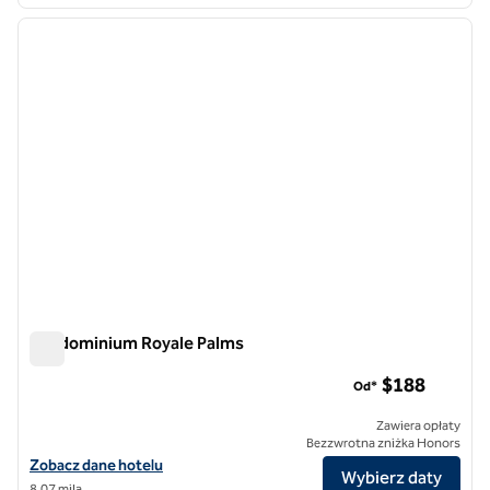
1
/
12
poprzedni obraz
następ
1 z 12
Kondominium Royale Palms
Kondominium Royale Palms
$188
Od*
Zawiera opłaty
Bezzwrotna zniżka Honors
Zobacz szczegóły hotelu Royale Palms Condominiums
Zobacz dane hotelu
Wybierz daty
8,07 mila