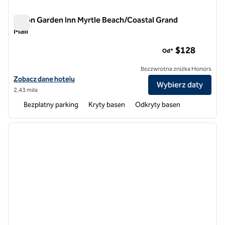
Hilton Garden Inn Myrtle Beach/Coastal Grand
Mall
Hilton Garden Inn Myrtle Beach/Coastal Grand Mall
$128
Od*
Bezzwrotna zniżka Honors
Zobacz szczegóły hotelu Hilton Garden Inn Myrtle Beach/Coastal Gra
Zobacz dane hotelu
Wybierz daty
2,43 mila
Bezpłatny parking
Kryty basen
Odkryty basen
1
/
12
poprzedni obraz
następ
1 z 12