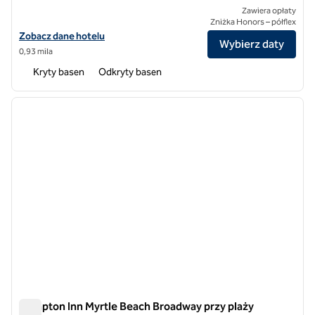
Zawiera opłaty
Zniżka Honors – półflex
Zobacz szczegóły hotelu Hilton Grand Vacations Club Ocean 22 Myrt
Zobacz dane hotelu
Wybierz daty
0,93 mila
Kryty basen
Odkryty basen
1
/
9
poprzedni obraz
następ
1 z 9
Hampton Inn Myrtle Beach Broadway przy plaży