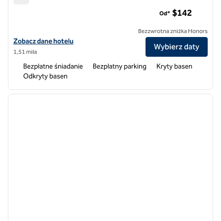
Hampton Inn Myrtle Beach Broadway przy plaży
$142
Od*
Bezzwrotna zniżka Honors
Zobacz szczegóły hotelu Hampton Inn Myrtle Beach Broadway na pla
Zobacz dane hotelu
Wybierz daty
1,51 mila
Bezpłatne śniadanie
Bezpłatny parking
Kryty basen
Odkryty basen
1
/
12
poprzedni obraz
następ
1 z 12