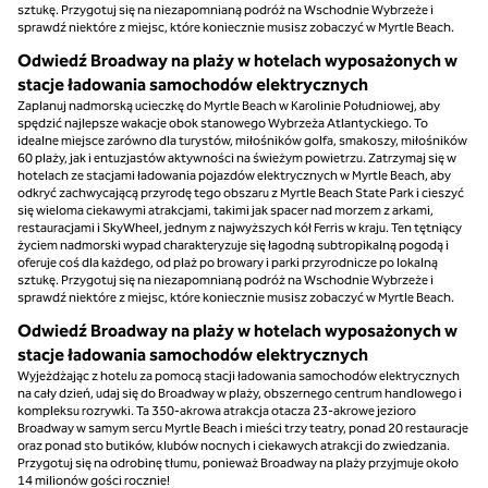
sztukę. Przygotuj się na niezapomnianą podróż na Wschodnie Wybrzeże i
sprawdź niektóre z miejsc, które koniecznie musisz zobaczyć w Myrtle Beach.
Odwiedź Broadway na plaży w hotelach wyposażonych w
stacje ładowania samochodów elektrycznych
Zaplanuj nadmorską ucieczkę do Myrtle Beach w Karolinie Południowej, aby
spędzić najlepsze wakacje obok stanowego Wybrzeża Atlantyckiego. To
idealne miejsce zarówno dla turystów, miłośników golfa, smakoszy, miłośników
60 plaży, jak i entuzjastów aktywności na świeżym powietrzu. Zatrzymaj się w
hotelach ze stacjami ładowania pojazdów elektrycznych w Myrtle Beach, aby
odkryć zachwycającą przyrodę tego obszaru z Myrtle Beach State Park i cieszyć
się wieloma ciekawymi atrakcjami, takimi jak spacer nad morzem z arkami,
restauracjami i SkyWheel, jednym z najwyższych kół Ferris w kraju. Ten tętniący
życiem nadmorski wypad charakteryzuje się łagodną subtropikalną pogodą i
oferuje coś dla każdego, od plaż po browary i parki przyrodnicze po lokalną
sztukę. Przygotuj się na niezapomnianą podróż na Wschodnie Wybrzeże i
sprawdź niektóre z miejsc, które koniecznie musisz zobaczyć w Myrtle Beach.
Odwiedź Broadway na plaży w hotelach wyposażonych w
stacje ładowania samochodów elektrycznych
Wyjeżdżając z hotelu za pomocą stacji ładowania samochodów elektrycznych
na cały dzień, udaj się do Broadway w plaży, obszernego centrum handlowego i
kompleksu rozrywki. Ta 350-akrowa atrakcja otacza 23-akrowe jezioro
Broadway w samym sercu Myrtle Beach i mieści trzy teatry, ponad 20 restauracje
oraz ponad sto butików, klubów nocnych i ciekawych atrakcji do zwiedzania.
Przygotuj się na odrobinę tłumu, ponieważ Broadway na plaży przyjmuje około
14 milionów gości rocznie!