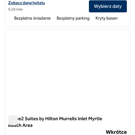
Zobacz szczegóły hotelu Home2 Suites by Hilton Conway
Zobacz dane hotelu
Wybierz daty
9,20 mila
Bezpłatne śniadanie
Bezpłatny parking
Kryty basen
1
/
11
poprzedni obraz
następ
1 z 11
Home2 Suites by Hilton Murrells Inlet Myrtle
Beach Area
Home2 Suites by Hilton Murrells Inlet Myrtle Beach Area
Wkrótce