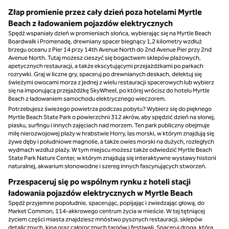
Złap promienie przez cały dzień poza hotelami Myrtle
Beach z ładowaniem pojazdów elektrycznych
Spędź wspaniały dzień w promieniach słońca, wybierając się na Myrtle Beach
Boardwalk i Promenadę, drewniany spacer biegnący 1,2 kilometry wzdłuż
brzegu oceanu z Pier 14 przy 14th Avenue North do 2nd Avenue Pier przy 2nd
Avenue North. Tutaj możesz cieszyć się bogactwem sklepów plażowych,
apetycznych restauracji, a także ekscytującymi przejażdżkami po parkach
rozrywki. Graj w liczne gry, spaceruj po drewnianych deskach, delektuj się
świeżymi owocami morza z jednej z wielu restauracji spacerowych lub wybierz
się na imponującą przejażdżkę SkyWheel, po której wrócisz do hotelu Myrtle
Beach z ładowaniem samochodu elektrycznego wieczorem.
Potrzebujesz świeżego powietrza podczas pobytu? Wybierz się do pięknego
Myrtle Beach State Park o powierzchni 312 akrów, aby spędzić dzień na słonej,
piasku, surfingu i innych zajęciach nad morzem. Ten park publiczny obejmuje
milę nierozwojowej plaży w hrabstwie Horry, las morski, w którym znajdują się
żywe dęby i południowe magnolie, a także owies morski na dużych, rozległych
wydmach wzdłuż plaży. W tym miejscu możesz także odwiedzić Myrtle Beach
State Park Nature Center, w którym znajdują się interaktywne wystawy historii
naturalnej, akwarium słonowodne i szereg innych fascynujących stworzeń.
Przespaceruj się po wspólnym rynku z hoteli stacji
ładowania pojazdów elektrycznych w Myrtle Beach
Spędź przyjemne popołudnie, spacerując, popijając i zwiedzając głową, do
Market Common, 114-akkrowego centrum życia w mieście. W tej tętniącej
życiem części miasta znajdziesz mnóstwo pysznych restauracji, sklepów
detalicznych, kina oraz całorocznych targów i festiwali. Spaceruj drogą, która