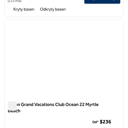
0,53 mila
Kryty basen
Odkryty basen
1
/
12
poprzedni obraz
następ
1 z 12
Hilton Grand Vacations Club Ocean 22 Myrtle
Beach
Hilton Grand Vacations Club Ocean 22 Myrtle Beach
$236
Od*