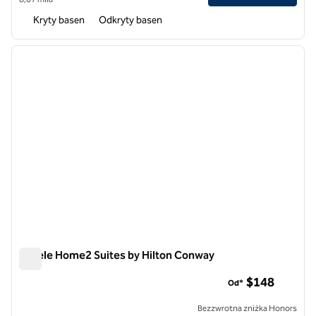
Kryty basen
Odkryty basen
1
/
12
poprzedni obraz
następ
1 z 12
Hotele Home2 Suites by Hilton Conway
Hotele Home2 Suites by Hilton Conway
$148
Od*
Bezzwrotna zniżka Honors