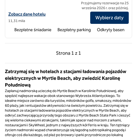
Przyjmujemy rezerwacje na 25
września 2026 r. oraz później.
Zobacz szczegóły hotelu Home2 Suites by Hilton Murrells Inlet Myrt
Zobacz dane hotelu
Wybierz daty
11,31 mila
Bezpłatne śniadanie
Bezpłatny parking
Odkryty basen
Poprzednia strona, 1 z 1
Następna strona, 1 z 
Strona
1 z 1
Strona 1 z 1
Zatrzymaj się w hotelach z stacjami ładowania pojazdów
elektrycznych w Myrtle Beach, aby zwiedzić Karolinę
Południową
Zaplanuj nadmorską ucieczkę do Myrtle Beach w Karolinie Południowej, aby
spędzić najlepsze wakacje obok stanowego Wybrzeża Atlantyckiego. To
idealne miejsce zarówno dla turystów, miłośników golfa, smakoszy, miłośników
60 plaży, jak i entuzjastów aktywności na świeżym powietrzu. Zatrzymaj się w
hotelach ze stacjami ładowania pojazdów elektrycznych w Myrtle Beach, aby
odkryć zachwycającą przyrodę tego obszaru z Myrtle Beach State Park i cieszyć
się wieloma ciekawymi atrakcjami, takimi jak spacer nad morzem z arkami,
restauracjami i SkyWheel, jednym z najwyższych kół Ferris w kraju. Ten tętniący
życiem nadmorski wypad charakteryzuje się łagodną subtropikalną pogodą i
oferuje coś dla każdego, od plaż po browary i parki przyrodnicze po lokalną