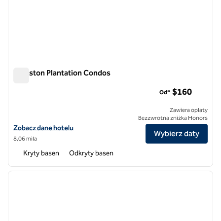
Kingston Plantation Condos
Kingston Plantation Condos
$160
Od*
Zawiera opłaty
Bezzwrotna zniżka Honors
Zobacz szczegóły hotelu Kingston Plantation Condos
Zobacz dane hotelu
Wybierz daty
8,06 mila
Kryty basen
Odkryty basen
1
/
12
poprzedni obraz
następ
1 z 12