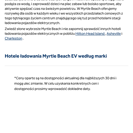
podąża za wodą, i zaprowadź dzieci na plac zabaw lub boisko sportowe, aby
aktywnie spędzać czas na świeżym powietrzu. W Myrtle Beach oferujemy
rozrywkę dla osób w każdym wieku i we wszystkich przedziałach cenowych z
tego tętniącego życiem centrum znajdującego się tuż przed hotelami stacji
ładowania pojazdów elektrycznych.
Zwiedź słone wybrzeże Myrtle Beach i nie zapomnij sprawdzić innych hoteli
ładowania pojazdów elektrycznych w pobliżu
Hilton Head Island
,
Asheville
i
Charleston
.
Hotele ładowania Myrtle Beach EV według marki
*Ceny oparte są na dostępności aktualnej dla najbliższych 30 dni i
mogą ulec zmianie. W celu uzyskania konkretnych cen i
dostępności prosimy wprowadzić dokładne daty.