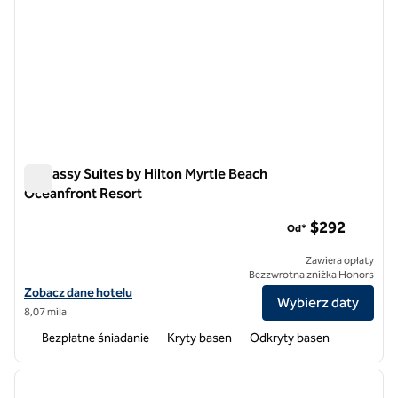
Embassy Suites by Hilton Myrtle Beach
Oceanfront Resort
Embassy Suites by Hilton Myrtle Beach Oceanfront Resort
$292
Od*
Zawiera opłaty
Bezzwrotna zniżka Honors
Zobacz szczegóły hotelu Embassy Suites by Hilton Myrtle Beach Oc
Zobacz dane hotelu
Wybierz daty
8,07 mila
Bezpłatne śniadanie
Kryty basen
Odkryty basen
1
/
12
poprzedni obraz
następ
1 z 12