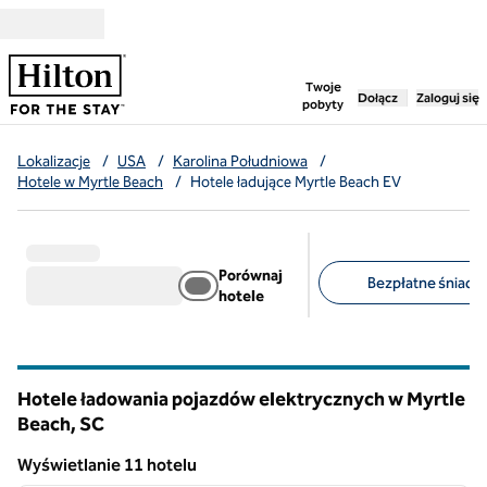
Przejdź do treści
,
otwiera nową ka
Twoje
Dołącz
Zaloguj się
pobyty
Lokalizacje
/
USA
/
Karolina Południowa
/
Hotele w Myrtle Beach
/
Hotele ładujące Myrtle Beach EV
Porównaj
Bezpłatne śniadan
hotele
Sugerowane filtry
Hotele ładowania pojazdów elektrycznych w Myrtle
Beach,
SC
Karolina Południowa
Wyświetlanie 11 hotelu
1
/
12
Wyświetlanie 11 hotelu