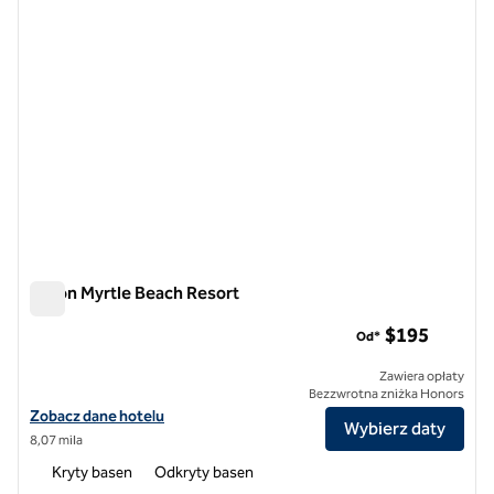
Hilton Myrtle Beach Resort
Hilton Myrtle Beach Resort
$195
Od*
Zawiera opłaty
Bezzwrotna zniżka Honors
Zobacz szczegóły hotelu Hilton Myrtle Beach Resort
Zobacz dane hotelu
Wybierz daty
8,07 mila
Kryty basen
Odkryty basen