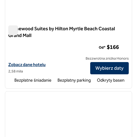
Homewood Suites by Hilton Myrtle Beach Coastal
Grand Mall
Homewood Suites by Hilton Myrtle Beach Coastal Grand Mall
$166
Od*
Bezzwrotna zniżka Honors
Zobacz szczegóły hotelu Homewood Suites by Hilton Myrtle Beach C
Zobacz dane hotelu
Wybierz daty
2,58 mila
Bezpłatne śniadanie
Bezpłatny parking
Odkryty basen
1
/
12
poprzedni obraz
następ
1 z 12