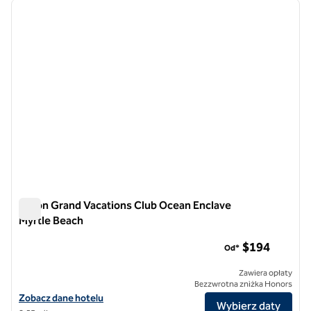
poprzedni obraz
następ
1 z 12
Hilton Grand Vacations Club Ocean Enclave
Myrtle Beach
Hilton Grand Vacations Club Ocean Enclave Myrtle Beach
$194
Od*
Zawiera opłaty
Bezzwrotna zniżka Honors
Zobacz szczegóły hotelu Hilton Grand Vacations Club Ocean Enclave
Zobacz dane hotelu
Wybierz daty