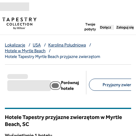
Przejdź do treści
,
otwiera nową ka
Twoje
Dołącz
Zaloguj się
pobyty
Lokalizacje
/
USA
/
Karolina Południowa
/
Hotele w Myrtle Beach
/
Hotele Tapestry Myrtle Beach przyjazne zwierzętom
Porównaj
Przyjazny zwierzę
hotele
Sugerowane filtry
Hotele Tapestry przyjazne zwierzętom w Myrtle
Beach,
SC
Karolina Południowa
Wyświetlanie 1 hotelu