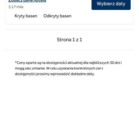
Zobacz dane hotelu
Wybierz daty
3,17 mila
Kryty basen
Odkryty basen
Poprzednia strona, 1 z 1
Następna strona, 1 z 
Strona
1 z 1
Strona 1 z 1
*Ceny oparte są na dostępności aktualnej dla najbliższych 30 dni i
mogą ulec zmianie. W celu uzyskania konkretnych cen i
dostępności prosimy wprowadzić dokładne daty.