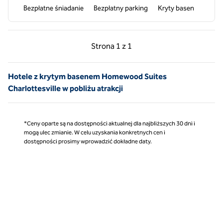
Bezpłatne śniadanie
Bezpłatny parking
Kryty basen
Poprzednia strona, 1 z 1
Następna strona, 1 z 
Strona
1 z 1
Strona 1 z 1
Hotele z krytym basenem Homewood Suites
Charlottesville w pobliżu atrakcji
*Ceny oparte są na dostępności aktualnej dla najbliższych 30 dni i
mogą ulec zmianie. W celu uzyskania konkretnych cen i
dostępności prosimy wprowadzić dokładne daty.