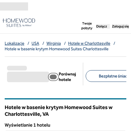
Przejdź do treści
,
otwiera nową ka
Twoje
Dołącz
Zaloguj się
pobyty
Lokalizacje
/
USA
/
Wirginia
/
Hotele w Charlottesville
/
Hotele w basenie krytym Homewood Suites Charlottesville
Porównaj
Bezpłatne śniadan
hotele
Sugerowane filtry
Hotele w basenie krytym Homewood Suites w
Charlottesville,
VA
Wirginia
Wyświetlanie 1 hotelu
1
/
12
Wyświetlanie 1 hotelu