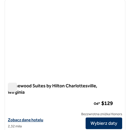
poprzedni obraz
następ
1 z 12
Homewood Suites by Hilton Charlottesville,
Wirginia
Homewood Suites by Hilton Charlottesville, Wirginia
$129
Od*
Bezzwrotna zniżka Honors
Zobacz szczegóły hotelu Homewood Suites by Hilton Charlottesville 
Zobacz dane hotelu
Wybierz daty
2,32 mila