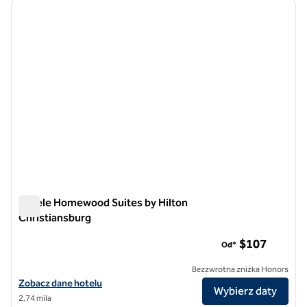
poprzedni obraz
następ
1 z 12
Hotele Homewood Suites by Hilton
Christiansburg
Hotele Homewood Suites by Hilton Christiansburg
$107
Od*
Bezzwrotna zniżka Honors
Zobacz szczegóły hotelu Homewood Suites by Hilton Christiansbur
Zobacz dane hotelu
Wybierz daty
2,74 mila