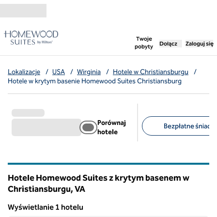
Przejdź do treści
,
otwiera nową ka
Twoje
Dołącz
Zaloguj się
pobyty
Lokalizacje
/
USA
/
Wirginia
/
Hotele w Christiansburgu
/
Hotele w krytym basenie Homewood Suites Christiansburg
Porównaj
Bezpłatne śniadan
hotele
Sugerowane filtry
Hotele Homewood Suites z krytym basenem w
Christiansburgu,
VA
Wirginia
Wyświetlanie 1 hotelu
1
/
12
Wyświetlanie 1 hotelu