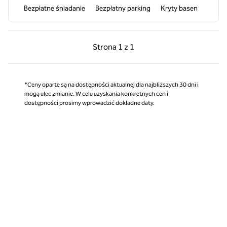
Bezpłatne śniadanie
Bezpłatny parking
Kryty basen
Poprzednia strona, 1 z 1
Następna strona, 1 z 
Strona
1 z 1
Strona 1 z 1
*Ceny oparte są na dostępności aktualnej dla najbliższych 30 dni i
mogą ulec zmianie. W celu uzyskania konkretnych cen i
dostępności prosimy wprowadzić dokładne daty.