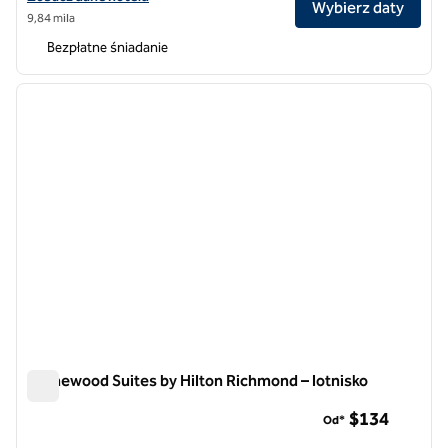
Wybierz daty
9,84 mila
Bezpłatne śniadanie
1
/
12
poprzedni obraz
następ
1 z 12
Homewood Suites by Hilton Richmond – lotnisko
Homewood Suites by Hilton Richmond – lotnisko
$134
Od*