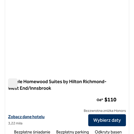
Hotele Homewood Suites by Hilton Richmond-
West End/Innsbrook
Hotele Homewood Suites by Hilton Richmond-West End/Inn
$110
Od*
Bezzwrotna zniżka Honors
Zobacz szczegóły hotelu Homewood Suites by Hilton Richmond-We
Zobacz dane hotelu
Wybierz daty
3,22 mila
Bezpłatne śniadanie
Bezpłatny parking
Odkryty basen