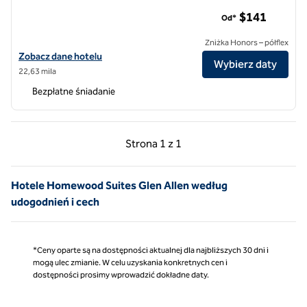
Hotele Homewood Suites by Hilton Richmond-Chester
$141
Od*
Zniżka Honors – półflex
Zobacz szczegóły hotelu Homewood Suites by Hilton Richmond-Ch
Zobacz dane hotelu
Wybierz daty
22,63 mila
Bezpłatne śniadanie
Poprzednia strona, 1 z 1
Następna strona, 1 z 
Strona
1 z 1
Strona 1 z 1
Hotele Homewood Suites Glen Allen według
udogodnień i cech
*Ceny oparte są na dostępności aktualnej dla najbliższych 30 dni i
mogą ulec zmianie. W celu uzyskania konkretnych cen i
dostępności prosimy wprowadzić dokładne daty.