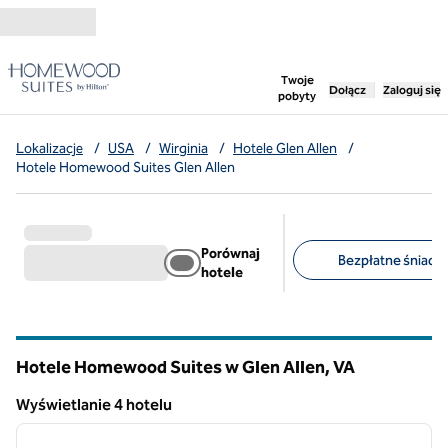
Przejdź do treści
,
otwiera nową ka
Twoje
Dołącz
Zaloguj się
pobyty
Lokalizacje
/
USA
/
Wirginia
/
Hotele Glen Allen
/
Hotele Homewood Suites Glen Allen
Porównaj
Bezpłatne śniadan
hotele
Sugerowane filtry
Hotele Homewood Suites w Glen Allen,
VA
Wirginia
Wyświetlanie 4 hotelu
1
/
12
Wyświetlanie 4 hotelu
poprzedni obraz
następ
1 z 12