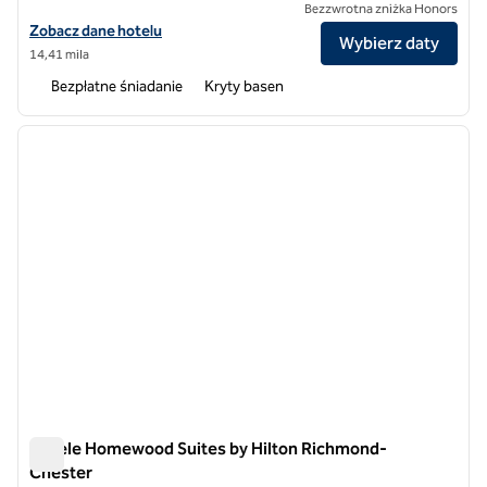
Bezzwrotna zniżka Honors
Zobacz szczegóły hotelu Homewood Suites by Hilton Richmond – lot
Zobacz dane hotelu
Wybierz daty
14,41 mila
Bezpłatne śniadanie
Kryty basen
1
/
12
poprzedni obraz
następ
1 z 12
Hotele Homewood Suites by Hilton Richmond-
Chester