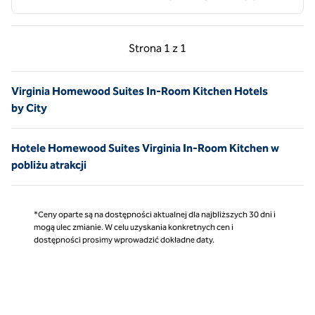
Poprzednia strona, 1 z 1
Następna strona, 1 z 
Strona
1 z 1
Strona 1 z 1
Virginia Homewood Suites In-Room Kitchen Hotels
by City
Hotele Homewood Suites Virginia In-Room Kitchen w
pobliżu atrakcji
*Ceny oparte są na dostępności aktualnej dla najbliższych 30 dni i
mogą ulec zmianie. W celu uzyskania konkretnych cen i
dostępności prosimy wprowadzić dokładne daty.