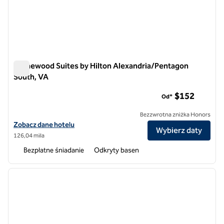
Homewood Suites by Hilton Alexandria/Pentagon
South, VA
Homewood Suites by Hilton Alexandria/Pentagon South, VA
$152
Od*
Bezzwrotna zniżka Honors
Zobacz szczegóły hotelu Homewood Suites by Hilton Alexandria/Pe
Zobacz dane hotelu
Wybierz daty
126,04 mila
Bezpłatne śniadanie
Odkryty basen
1
/
12
poprzedni obraz
następ
1 z 12