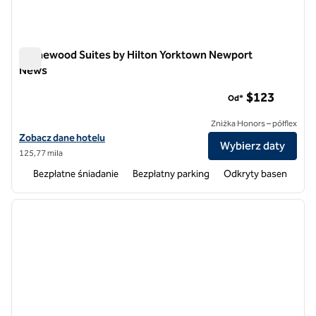
Homewood Suites by Hilton Yorktown Newport
News
Homewood Suites by Hilton Yorktown Newport News
$123
Od*
Zniżka Honors – półflex
Zobacz szczegóły hotelu Homewood Suites by Hilton Yorktown Ne
Zobacz dane hotelu
Wybierz daty
125,77 mila
Bezpłatne śniadanie
Bezpłatny parking
Odkryty basen
1
/
12
poprzedni obraz
następ
1 z 12