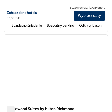
Bezzwrotna zniżka Honors
Zobacz szczegóły hotelu Homewood Suites by Hilton Richmond-We
Zobacz dane hotelu
Wybierz daty
62,03 mila
Bezpłatne śniadanie
Bezpłatny parking
Odkryty basen
1
/
12
poprzedni obraz
następ
1 z 12
Homewood Suites by Hilton Richmond-