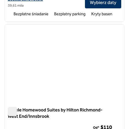
Wybierz daty
39,61 mila
Bezpłatne śniadanie
Bezpłatny parking
Kryty basen
1
/
12
poprzedni obraz
następ
1 z 12
Hotele Homewood Suites by Hilton Richmond-
West End/Innsbrook
Hotele Homewood Suites by Hilton Richmond-West End/Inn
$110
Od*