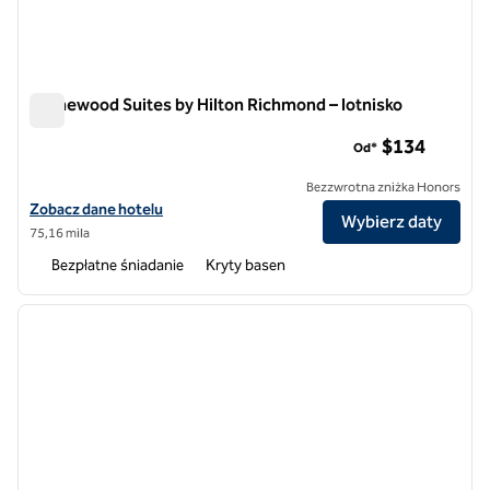
Homewood Suites by Hilton Richmond – lotnisko
Homewood Suites by Hilton Richmond – lotnisko
$134
Od*
Bezzwrotna zniżka Honors
Zobacz szczegóły hotelu Homewood Suites by Hilton Richmond – lot
Zobacz dane hotelu
Wybierz daty
75,16 mila
Bezpłatne śniadanie
Kryty basen
1
/
12
poprzedni obraz
następ
1 z 12