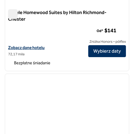
Hotele Homewood Suites by Hilton Richmond-
Chester
Hotele Homewood Suites by Hilton Richmond-Chester
$141
Od*
Zniżka Honors – półflex
Zobacz szczegóły hotelu Homewood Suites by Hilton Richmond-Ch
Zobacz dane hotelu
Wybierz daty
72,17 mila
Bezpłatne śniadanie
1
/
12
poprzedni obraz
następ
1 z 12