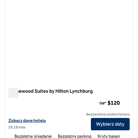
poprzedni obraz
następ
1 z 12
Homewood Suites by Hilton Lynchburg
Homewood Suites by Hilton Lynchburg
$120
Od*
Bezzwrotna zniżka Honors
Zobacz szczegóły hotelu Homewood Suites by Hilton Lynchburg
Zobacz dane hotelu
Wybierz daty
29,18 mila
Bezpłatne śniadanie
Bezpłatny parking
Kryty basen