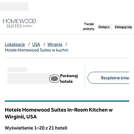
Przejdź do treści
,
otwiera nową ka
Twoje
Dołącz
Zaloguj się
pobyty
Lokalizacje
/
USA
/
Wirginia
/
Hotele Homewood Suites w kuchni
Porównaj
Bezpłatne śniadan
hotele
Sugerowane filtry
Hotele Homewood Suites In-Room Kitchen w
Wirginii, USA
Wyświetlanie 1–20 z 21 hoteli
1
/
12
Wyświetlanie 21 hotelu