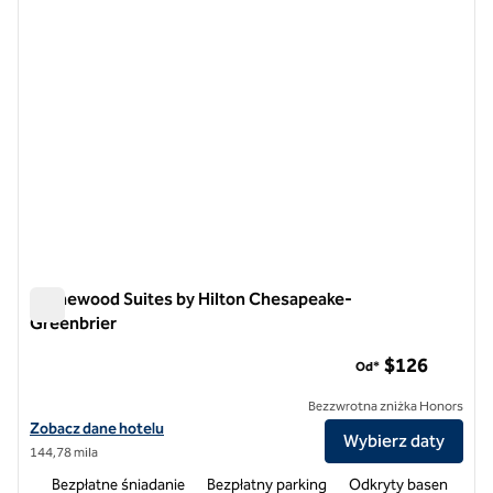
Homewood Suites by Hilton Chesapeake-
Greenbrier
Homewood Suites by Hilton Chesapeake-Greenbrier
$126
Od*
Bezzwrotna zniżka Honors
Zobacz szczegóły hotelu Homewood Suites by Hilton Chesapeake-G
Zobacz dane hotelu
Wybierz daty
144,78 mila
Bezpłatne śniadanie
Bezpłatny parking
Odkryty basen