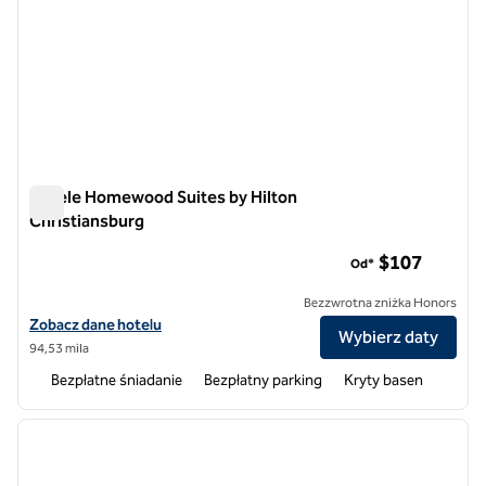
Hotele Homewood Suites by Hilton
Christiansburg
Hotele Homewood Suites by Hilton Christiansburg
$107
Od*
Bezzwrotna zniżka Honors
Zobacz szczegóły hotelu Homewood Suites by Hilton Christiansbur
Zobacz dane hotelu
Wybierz daty
94,53 mila
Bezpłatne śniadanie
Bezpłatny parking
Kryty basen
1
/
12
poprzedni obraz
następ
1 z 12