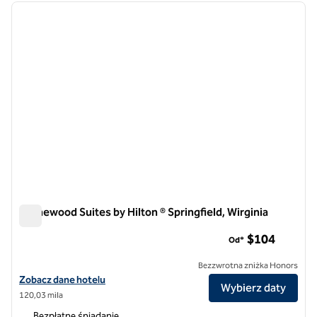
poprzedni obraz
następ
1 z 12
Homewood Suites by Hilton ® Springfield, Wirginia
Homewood Suites by Hilton ® Springfield, Wirginia
$104
Od*
Bezzwrotna zniżka Honors
Zobacz szczegóły hotelu Homewood Suites by Hilton® Springfield w s
Zobacz dane hotelu
Wybierz daty
120,03 mila
Bezpłatne śniadanie