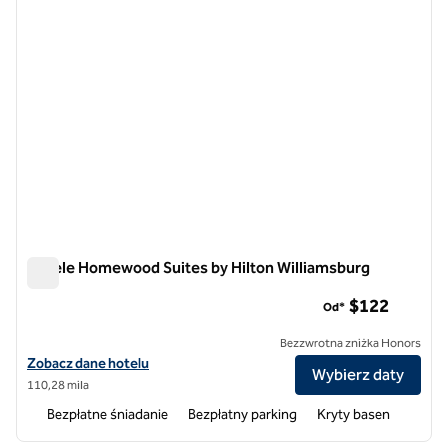
Hotele Homewood Suites by Hilton Williamsburg
Hotele Homewood Suites by Hilton Williamsburg
$122
Od*
Bezzwrotna zniżka Honors
Zobacz szczegóły hotelu Homewood Suites by Hilton Williamsburg
Zobacz dane hotelu
Wybierz daty
110,28 mila
Bezpłatne śniadanie
Bezpłatny parking
Kryty basen
1
/
12