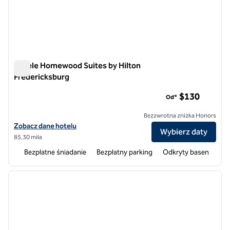
Hotele Homewood Suites by Hilton
Fredericksburg
Hotele Homewood Suites by Hilton Fredericksburg
$130
Od*
Bezzwrotna zniżka Honors
Zobacz szczegóły hotelu Homewood Suites by Hilton Fredericksbur
Zobacz dane hotelu
Wybierz daty
85,30 mila
Bezpłatne śniadanie
Bezpłatny parking
Odkryty basen
1
/
12
poprzedni obraz
następ
1 z 12