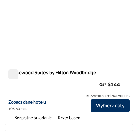
Homewood Suites by Hilton Woodbridge
Homewood Suites by Hilton Woodbridge
$144
Od*
Bezzwrotna zniżka Honors
Zobacz szczegóły hotelu Homewood Suites by Hilton Woodbridge
Zobacz dane hotelu
Wybierz daty
108,50 mila
Bezpłatne śniadanie
Kryty basen
1
/
12
poprzedni obraz
następ
1 z 12