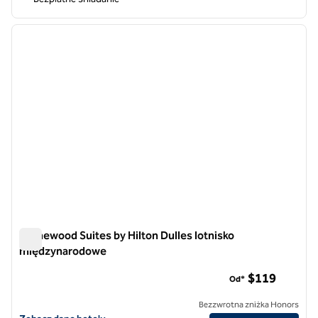
1
/
12
poprzedni obraz
następ
1 z 12
Homewood Suites by Hilton Dulles lotnisko
międzynarodowe
Homewood Suites by Hilton Dulles lotnisko międzynarodowe
$119
Od*
Bezzwrotna zniżka Honors