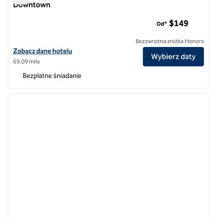
Downtown
Homewood Suites by Hilton Richmond-Downtown
$149
Od*
Bezzwrotna zniżka Honors
Zobacz szczegóły hotelu Homewood Suites by Hilton Richmond-D
Zobacz dane hotelu
Wybierz daty
69,09 mila
Bezpłatne śniadanie
1
/
12
poprzedni obraz
następ
1 z 12