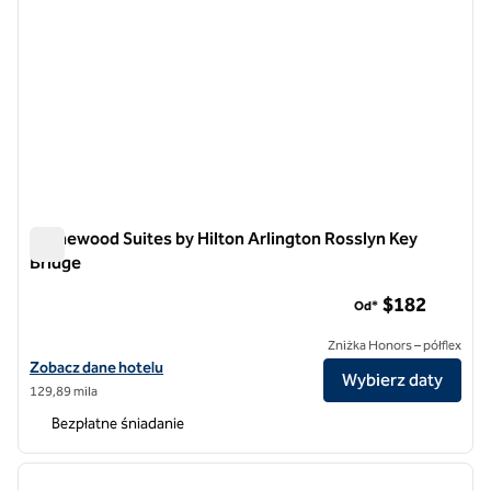
Homewood Suites by Hilton Arlington Rosslyn Key
Bridge
Homewood Suites by Hilton Arlington Rosslyn Key Bridge
$182
Od*
Zniżka Honors – półflex
Zobacz szczegóły hotelu Homewood Suites by Hilton Arlington Ross
Zobacz dane hotelu
Wybierz daty
129,89 mila
Bezpłatne śniadanie
1
/
12
poprzedni obraz
następ
1 z 12