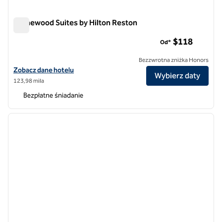
Homewood Suites by Hilton Reston
Homewood Suites by Hilton Reston
$118
Od*
Bezzwrotna zniżka Honors
Zobacz szczegóły hotelu Homewood Suites by Hilton Reston
Zobacz dane hotelu
Wybierz daty
123,98 mila
Bezpłatne śniadanie
1
/
12
poprzedni obraz
następ
1 z 12