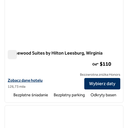
Homewood Suites by Hilton Leesburg, Wirginia
Homewood Suites by Hilton Leesburg, Wirginia
$110
Od*
Bezzwrotna zniżka Honors
Zobacz szczegóły hotelu Homewood Suites by Hilton Leesburg, VA
Zobacz dane hotelu
Wybierz daty
126,73 mila
Bezpłatne śniadanie
Bezpłatny parking
Odkryty basen
1
/
12
poprzedni obraz
następ
1 z 12