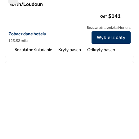
North/Loudoun
Hotele Homewood Suites by Hilton Dulles-North/Loudoun
$141
Od*
Bezzwrotna zniżka Honors
Zobacz szczegóły hotelu Homewood Suites by Hilton Dulles-North
Zobacz dane hotelu
Wybierz daty
123,52 mila
Bezpłatne śniadanie
Kryty basen
Odkryty basen
1
/
12
poprzedni obraz
następ
1 z 12