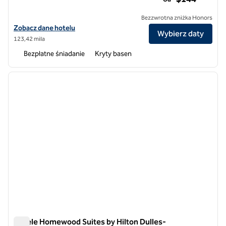
Bezzwrotna zniżka Honors
Zobacz szczegóły hotelu Homewood Suites by Hilton Falls Church - I
Zobacz dane hotelu
Wybierz daty
123,42 mila
Bezpłatne śniadanie
Kryty basen
1
/
12
poprzedni obraz
następ
1 z 12
Hotele Homewood Suites by Hilton Dulles-