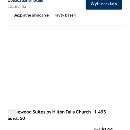
Zobacz szczegóły hotelu na lotnisku międzynarodowym Homewood Su
Zobacz dane hotelu
Wybierz daty
121,61 mila
Bezpłatne śniadanie
Kryty basen
1
/
12
poprzedni obraz
następ
1 z 12
Homewood Suites by Hilton Falls Church – I-495
@ Rt. 50
Homewood Suites by Hilton Falls Church – I-495 @ Rt. 50
$144
Od*