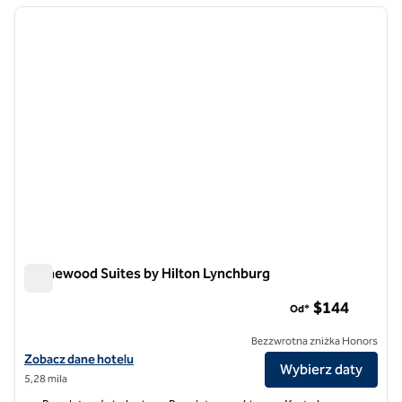
poprzedni obraz
następ
1 z 12
Homewood Suites by Hilton Lynchburg
Homewood Suites by Hilton Lynchburg
$144
Od*
Bezzwrotna zniżka Honors
Zobacz szczegóły hotelu Homewood Suites by Hilton Lynchburg
Zobacz dane hotelu
Wybierz daty
5,28 mila