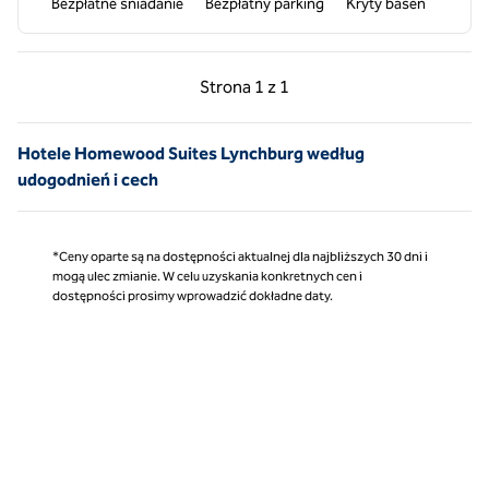
Bezpłatne śniadanie
Bezpłatny parking
Kryty basen
Poprzednia strona, 1 z 1
Następna strona, 1 z 
Strona
1 z 1
Strona 1 z 1
Hotele Homewood Suites Lynchburg według
udogodnień i cech
*Ceny oparte są na dostępności aktualnej dla najbliższych 30 dni i
mogą ulec zmianie. W celu uzyskania konkretnych cen i
dostępności prosimy wprowadzić dokładne daty.