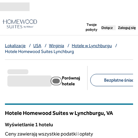
Przejdź do treści
,
otwiera nową ka
Twoje
Dołącz
Zaloguj się
pobyty
Lokalizacje
/
USA
/
Wirginia
/
Hotele w Lynchburgu
/
Hotele Homewood Suites Lynchburg
Porównaj
Bezpłatne śniadan
hotele
Sugerowane filtry
Hotele Homewood Suites w Lynchburgu,
VA
Wirginia
Wyświetlanie 1 hotelu
Wyświetlanie 1 hotelu
Ceny zawierają wszystkie podatki i opłaty
1
/
12