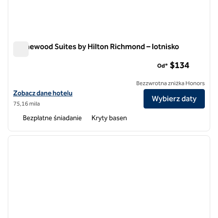
Homewood Suites by Hilton Richmond – lotnisko
Homewood Suites by Hilton Richmond – lotnisko
$134
Od*
Bezzwrotna zniżka Honors
Zobacz szczegóły hotelu Homewood Suites by Hilton Richmond – lot
Zobacz dane hotelu
Wybierz daty
75,16 mila
Bezpłatne śniadanie
Kryty basen
1
/
12
poprzedni obraz
następ
1 z 12