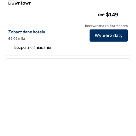
Downtown
Homewood Suites by Hilton Richmond-Downtown
$149
Od*
Bezzwrotna zniżka Honors
Zobacz szczegóły hotelu Homewood Suites by Hilton Richmond-D
Zobacz dane hotelu
Wybierz daty
69,09 mila
Bezpłatne śniadanie
1
/
12
poprzedni obraz
następ
1 z 12