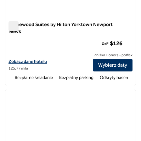
Homewood Suites by Hilton Yorktown Newport
News
Homewood Suites by Hilton Yorktown Newport News
$126
Od*
Zniżka Honors – półflex
Zobacz szczegóły hotelu Homewood Suites by Hilton Yorktown Ne
Zobacz dane hotelu
Wybierz daty
125,77 mila
Bezpłatne śniadanie
Bezpłatny parking
Odkryty basen
1
/
12
poprzedni obraz
następ
1 z 12