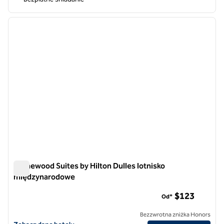
1
/
12
poprzedni obraz
następ
1 z 12
Homewood Suites by Hilton Dulles lotnisko
międzynarodowe
Homewood Suites by Hilton Dulles lotnisko międzynarodowe
$123
Od*
Bezzwrotna zniżka Honors