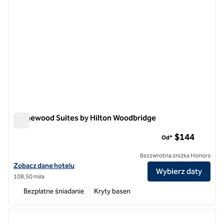
Homewood Suites by Hilton Woodbridge
Homewood Suites by Hilton Woodbridge
$144
Od*
Bezzwrotna zniżka Honors
Zobacz szczegóły hotelu Homewood Suites by Hilton Woodbridge
Zobacz dane hotelu
Wybierz daty
108,50 mila
Bezpłatne śniadanie
Kryty basen
1
/
12
poprzedni obraz
następ
1 z 12