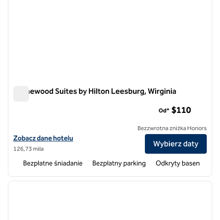
Homewood Suites by Hilton Leesburg, Wirginia
Homewood Suites by Hilton Leesburg, Wirginia
$110
Od*
Bezzwrotna zniżka Honors
Zobacz szczegóły hotelu Homewood Suites by Hilton Leesburg, VA
Zobacz dane hotelu
Wybierz daty
126,73 mila
Bezpłatne śniadanie
Bezpłatny parking
Odkryty basen
1
/
12
poprzedni obraz
następ
1 z 12