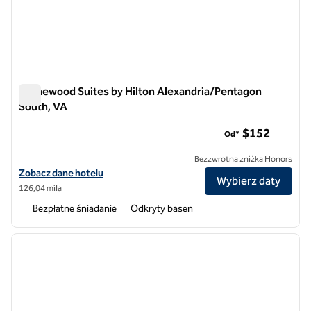
Homewood Suites by Hilton Alexandria/Pentagon
South, VA
Homewood Suites by Hilton Alexandria/Pentagon South, VA
$152
Od*
Bezzwrotna zniżka Honors
Zobacz szczegóły hotelu Homewood Suites by Hilton Alexandria/Pe
Zobacz dane hotelu
Wybierz daty
126,04 mila
Bezpłatne śniadanie
Odkryty basen
1
/
12
poprzedni obraz
następ
1 z 12