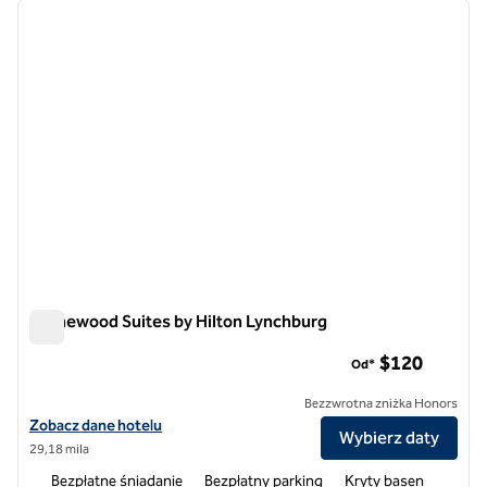
poprzedni obraz
następ
1 z 12
Homewood Suites by Hilton Lynchburg
Homewood Suites by Hilton Lynchburg
$120
Od*
Bezzwrotna zniżka Honors
Zobacz szczegóły hotelu Homewood Suites by Hilton Lynchburg
Zobacz dane hotelu
Wybierz daty
29,18 mila
Bezpłatne śniadanie
Bezpłatny parking
Kryty basen