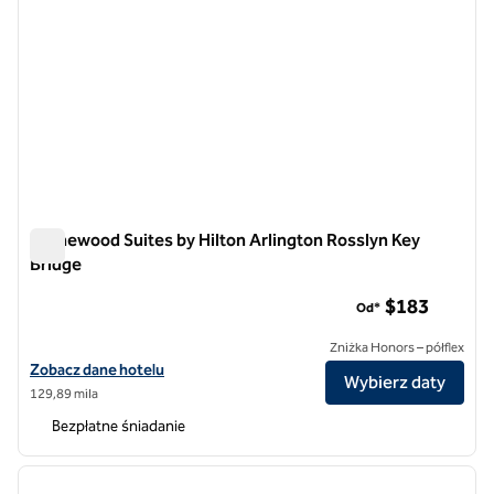
Homewood Suites by Hilton Arlington Rosslyn Key
Bridge
Homewood Suites by Hilton Arlington Rosslyn Key Bridge
$183
Od*
Zniżka Honors – półflex
Zobacz szczegóły hotelu Homewood Suites by Hilton Arlington Ross
Zobacz dane hotelu
Wybierz daty
129,89 mila
Bezpłatne śniadanie
1
/
12
poprzedni obraz
następ
1 z 12