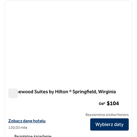
poprzedni obraz
następ
1 z 12
Homewood Suites by Hilton ® Springfield, Wirginia
Homewood Suites by Hilton ® Springfield, Wirginia
$104
Od*
Bezzwrotna zniżka Honors
Zobacz szczegóły hotelu Homewood Suites by Hilton® Springfield w s
Zobacz dane hotelu
Wybierz daty
120,03 mila
Bezpłatne śniadanie