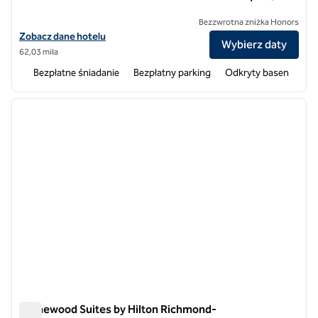
Bezzwrotna zniżka Honors
Zobacz szczegóły hotelu Homewood Suites by Hilton Richmond-We
Zobacz dane hotelu
Wybierz daty
62,03 mila
Bezpłatne śniadanie
Bezpłatny parking
Odkryty basen
1
/
12
poprzedni obraz
następ
1 z 12
Homewood Suites by Hilton Richmond-