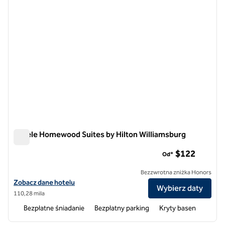
Hotele Homewood Suites by Hilton Williamsburg
Hotele Homewood Suites by Hilton Williamsburg
$122
Od*
Bezzwrotna zniżka Honors
Zobacz szczegóły hotelu Homewood Suites by Hilton Williamsburg
Zobacz dane hotelu
Wybierz daty
110,28 mila
Bezpłatne śniadanie
Bezpłatny parking
Kryty basen
1
/
12