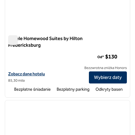
Hotele Homewood Suites by Hilton
Fredericksburg
Hotele Homewood Suites by Hilton Fredericksburg
$130
Od*
Bezzwrotna zniżka Honors
Zobacz szczegóły hotelu Homewood Suites by Hilton Fredericksbur
Zobacz dane hotelu
Wybierz daty
85,30 mila
Bezpłatne śniadanie
Bezpłatny parking
Odkryty basen
1
/
12
poprzedni obraz
następ
1 z 12