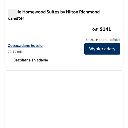
Hotele Homewood Suites by Hilton Richmond-
Chester
Hotele Homewood Suites by Hilton Richmond-Chester
$141
Od*
Zniżka Honors – półflex
Zobacz szczegóły hotelu Homewood Suites by Hilton Richmond-Ch
Zobacz dane hotelu
Wybierz daty
72,17 mila
Bezpłatne śniadanie
1
/
12
poprzedni obraz
następ
1 z 12