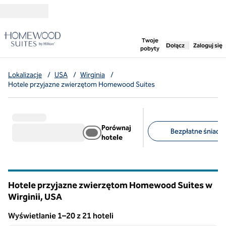
Przejdź do treści
,
otwiera nową ka
Twoje
Dołącz
Zaloguj się
pobyty
Lokalizacje
/
USA
/
Wirginia
/
Hotele przyjazne zwierzętom Homewood Suites
Porównaj
Bezpłatne śniadan
hotele
Sugerowane filtry
Hotele przyjazne zwierzętom Homewood Suites w
Wirginii, USA
Wyświetlanie 1–20 z 21 hoteli
1
/
12
Wyświetlanie 21 hotelu