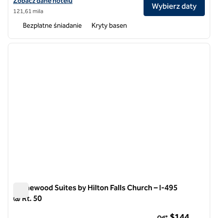
Zobacz szczegóły hotelu na lotnisku międzynarodowym Homewood Su
Zobacz dane hotelu
Wybierz daty
121,61 mila
Bezpłatne śniadanie
Kryty basen
1
/
12
poprzedni obraz
następ
1 z 12
Homewood Suites by Hilton Falls Church – I-495
@ Rt. 50
Homewood Suites by Hilton Falls Church – I-495 @ Rt. 50
$144
Od*