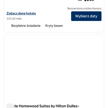
Bezzwrotna zniżka Honors
Zobacz szczegóły hotelu Homewood Suites by Hilton Falls Church - I
Zobacz dane hotelu
Wybierz daty
123,42 mila
Bezpłatne śniadanie
Kryty basen
1
/
12
poprzedni obraz
następ
1 z 12
Hotele Homewood Suites by Hilton Dulles-