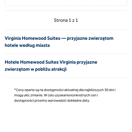
Poprzednia strona, 1 z 1
Następna strona, 1 z 
Strona
1 z 1
Strona 1 z 1
Virginia Homewood Suites — przyjazne zwierzętom
hotele według miasta
Hotele Homewood Suites Virginia przyjazne
zwierzętom w pobliżu atrakcji
*Ceny oparte są na dostępności aktualnej dla najbliższych 30 dni i
mogą ulec zmianie. W celu uzyskania konkretnych cen i
dostępności prosimy wprowadzić dokładne daty.