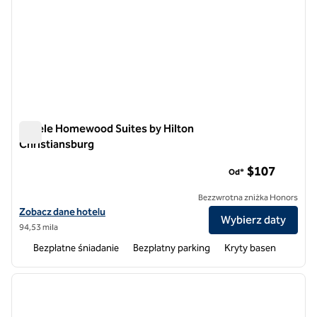
Hotele Homewood Suites by Hilton
Christiansburg
Hotele Homewood Suites by Hilton Christiansburg
$107
Od*
Bezzwrotna zniżka Honors
Zobacz szczegóły hotelu Homewood Suites by Hilton Christiansbur
Zobacz dane hotelu
Wybierz daty
94,53 mila
Bezpłatne śniadanie
Bezpłatny parking
Kryty basen
1
/
12
poprzedni obraz
następ
1 z 12