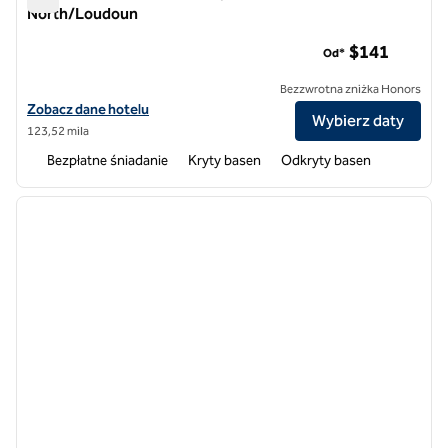
North/Loudoun
Hotele Homewood Suites by Hilton Dulles-North/Loudoun
$141
Od*
Bezzwrotna zniżka Honors
Zobacz szczegóły hotelu Homewood Suites by Hilton Dulles-North
Zobacz dane hotelu
Wybierz daty
123,52 mila
Bezpłatne śniadanie
Kryty basen
Odkryty basen
1
/
12
poprzedni obraz
następ
1 z 12