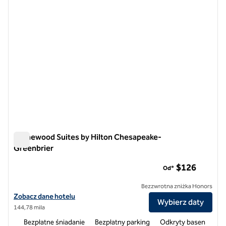
Homewood Suites by Hilton Chesapeake-
Greenbrier
Homewood Suites by Hilton Chesapeake-Greenbrier
$126
Od*
Bezzwrotna zniżka Honors
Zobacz szczegóły hotelu Homewood Suites by Hilton Chesapeake-G
Zobacz dane hotelu
Wybierz daty
144,78 mila
Bezpłatne śniadanie
Bezpłatny parking
Odkryty basen