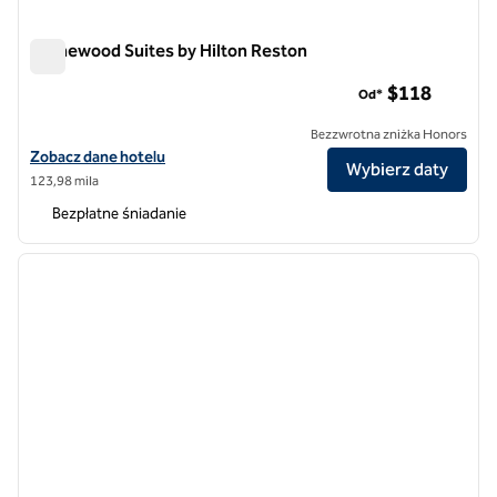
Homewood Suites by Hilton Reston
Homewood Suites by Hilton Reston
$118
Od*
Bezzwrotna zniżka Honors
Zobacz szczegóły hotelu Homewood Suites by Hilton Reston
Zobacz dane hotelu
Wybierz daty
123,98 mila
Bezpłatne śniadanie
1
/
12
poprzedni obraz
następ
1 z 12