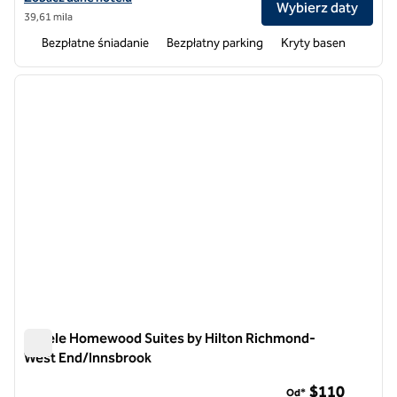
Wybierz daty
39,61 mila
Bezpłatne śniadanie
Bezpłatny parking
Kryty basen
1
/
12
poprzedni obraz
następ
1 z 12
Hotele Homewood Suites by Hilton Richmond-
West End/Innsbrook
Hotele Homewood Suites by Hilton Richmond-West End/Inn
$110
Od*