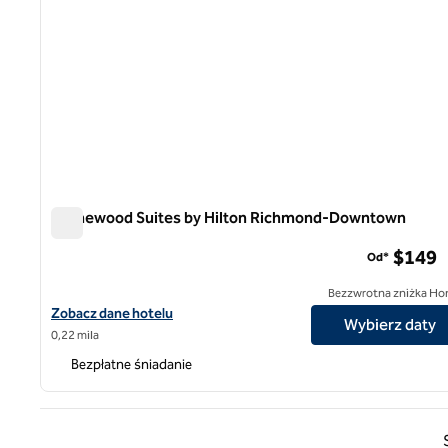
Homewood Suites by Hilton Richmond-Downtown
Homewood Suites by Hilton Richmond-Downtown
$149
Od*
Bezzwrotna zniżka Ho
Zobacz szczegóły hotelu Homewood Suites by Hilton Richmo
Zobacz dane hotelu
Wybierz daty
0,22 mila
Bezpłatne śniadanie
Poprz