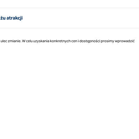
Strona 1 z 1
u atrakcji
ą ulec zmianie. W celu uzyskania konkretnych cen i dostępności prosimy wprowadzić