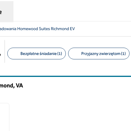
ę
 ładowania Homewood Suites Richmond EV
Bezpłatne śniadanie (1)
Przyjazny zwierzętom (1)
e
Sugerowane filtry
hmond,
VA
/
12
następny obraz