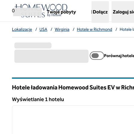
Przejdź do treści
,
otwiera nową kartę
0
Twoje pobyty
Dołącz
Zaloguj si
Lokalizacje
/
USA
/
Wirginia
/
Hotele w Richmond
/
Hotele
Porównaj hotel
Hotele ładowania Homewood Suites EV w Ric
Wirginia
Wyświetlanie 1 hotelu
1
Wyświetlanie 1 hotelu
poprzedni obraz
1 z 12