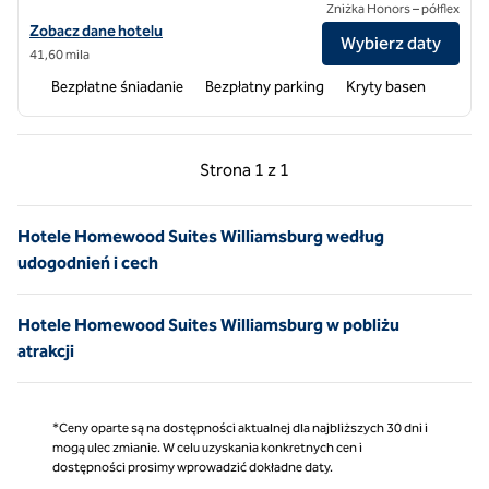
Zniżka Honors – półflex
Zobacz szczegóły hotelu Homewood Suites by Hilton Virginia Beach/
Zobacz dane hotelu
Wybierz daty
41,60 mila
Bezpłatne śniadanie
Bezpłatny parking
Kryty basen
Poprzednia strona, 1 z 1
Następna strona, 1 z 
Strona
1 z 1
Strona 1 z 1
Hotele Homewood Suites Williamsburg według
udogodnień i cech
Hotele Homewood Suites Williamsburg w pobliżu
atrakcji
*Ceny oparte są na dostępności aktualnej dla najbliższych 30 dni i
mogą ulec zmianie. W celu uzyskania konkretnych cen i
dostępności prosimy wprowadzić dokładne daty.