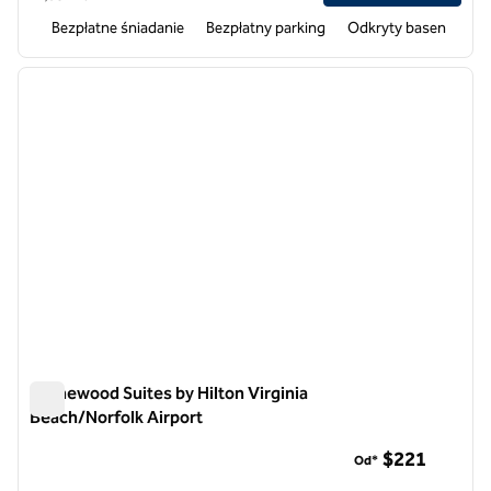
Bezpłatne śniadanie
Bezpłatny parking
Odkryty basen
1
/
12
poprzedni obraz
następ
1 z 12
Homewood Suites by Hilton Virginia
Beach/Norfolk Airport
Homewood Suites by Hilton Virginia Beach/Norfolk Airport
$221
Od*