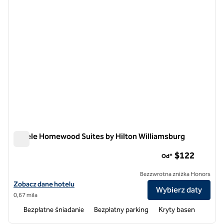
Hotele Homewood Suites by Hilton Williamsburg
Hotele Homewood Suites by Hilton Williamsburg
$122
Od*
Bezzwrotna zniżka Honors
Zobacz szczegóły hotelu Homewood Suites by Hilton Williamsburg
Zobacz dane hotelu
Wybierz daty
0,67 mila
Bezpłatne śniadanie
Bezpłatny parking
Kryty basen
1
/
12