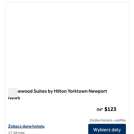
poprzedni obraz
następ
1 z 12
Homewood Suites by Hilton Yorktown Newport
News
Homewood Suites by Hilton Yorktown Newport News
$123
Od*
Zniżka Honors – półflex
Zobacz szczegóły hotelu Homewood Suites by Hilton Yorktown Ne
Zobacz dane hotelu
Wybierz daty
17,58 mila