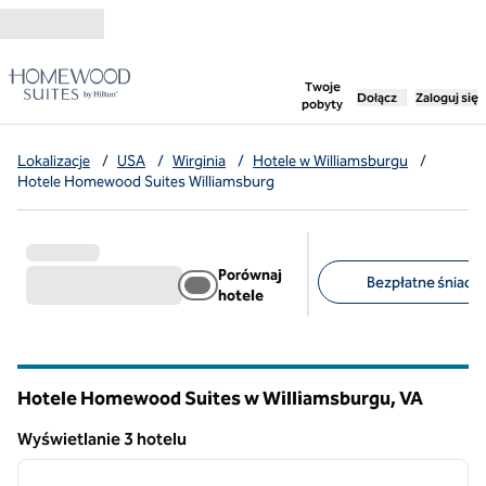
Przejdź do treści
,
otwiera nową ka
Twoje
Dołącz
Zaloguj się
pobyty
Lokalizacje
/
USA
/
Wirginia
/
Hotele w Williamsburgu
/
Hotele Homewood Suites Williamsburg
Porównaj
Bezpłatne śniadan
hotele
Sugerowane filtry
Hotele Homewood Suites w Williamsburgu,
VA
Wirginia
Wyświetlanie 3 hotelu
1
/
12
Wyświetlanie 3 hotelu
poprzedni obraz
następ
1 z 12