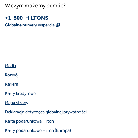
W czym możemy pomóc?
Telefon:
+1-800-HILTONS
,
Otwiera treści w nowej karcie
Globalne numery wsparcia
facebook
x
instagram
,
Otwiera nową kartę
,
Otwiera nową kartę
,
Otwiera nową kartę
Media
Rozwój
Kariera
Karty kredytowe
Mapa strony
Deklaracja dotycząca globalnej prywatności
Karta podarunkowa Hilton
Karty podarunkowe Hilton (Europa)