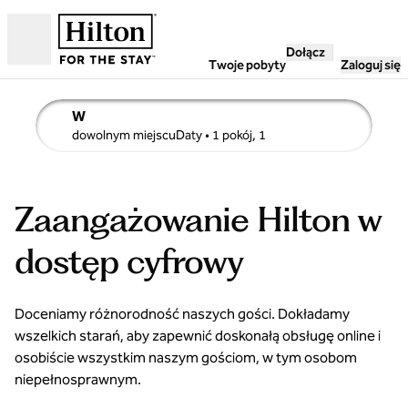
Przejdź do treści
Dołącz
Otwarte
Twoje pobyty
Zaloguj się
W
szczegóły wyszukiwania w systemie adultedit, 1 pokój, 1 
dowolnym miejscuDaty
• 1 pokój, 1
Zaangażowanie Hilton w
dostęp cyfrowy
Doceniamy różnorodność naszych gości. Dokładamy
wszelkich starań, aby zapewnić doskonałą obsługę online i
osobiście wszystkim naszym gościom, w tym osobom
niepełnosprawnym.