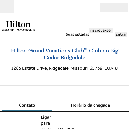
Pular para o conteúdo
Abrir
Inscreva-se
Suas estadas
Entrar
Hilton Grand Vacations Club™ Club no Big
Cedar Ridgedale
,
Abre
1285 Estate Drive, Ridgedale, Missouri, 65739, EUA
1
/
12
imagem anterior
pró
1 de 12
Contato
Contato
Horário da chegada
Ligue
Ligar
para