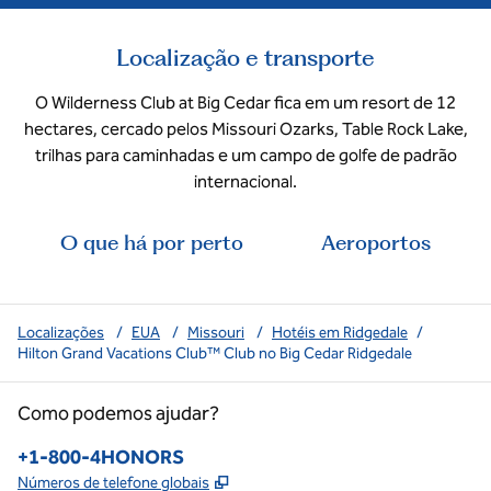
Localização e transporte
O Wilderness Club at Big Cedar fica em um resort de 12
hectares, cercado pelos Missouri Ozarks, Table Rock Lake,
trilhas para caminhadas e um campo de golfe de padrão
internacional.
O que há por perto
Aeroportos
Localizações
/
EUA
/
Missouri
/
Hotéis em Ridgedale
/
Hilton Grand Vacations Club™ Club no Big Cedar Ridgedale
Como podemos ajudar?
Telefone:
+1-800-4HONORS
,
Abre nova guia
Números de telefone globais