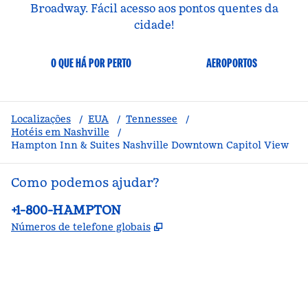
Broadway. Fácil acesso aos pontos quentes da
cidade!
O QUE HÁ POR PERTO
AEROPORTOS
Localizações
/
EUA
/
Tennessee
/
Hotéis em Nashville
/
Hampton Inn & Suites Nashville Downtown Capitol View
Como podemos ajudar?
Telefone:
+1-800-HAMPTON
,
Abre nova guia
Números de telefone globais
facebook
x
instagram
,
Abre nova guia
,
Abre nova guia
,
Abre nova guia