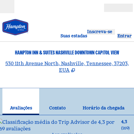
Pular para o conteúdo
Abrir
Inscreva-se
Suas estadas
Entrar
HAMPTON INN & SUITES NASHVILLE DOWNTOWN CAPITOL VIEW
,
A
530 11th Avenue North, Nashville, Tennessee, 37203,
EUA
1
/
12
imagem anterior
pró
1 de 12
Contato
Avaliações
Contato
Horário da chegada
4,3
(
169
)