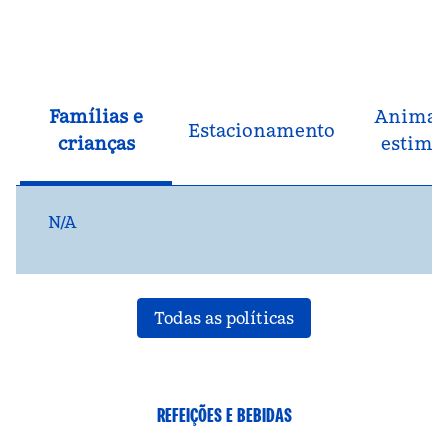
Famílias e
Animai
Estacionamento
crianças
estima
N/A
Todas as políticas
REFEIÇÕES E BEBIDAS