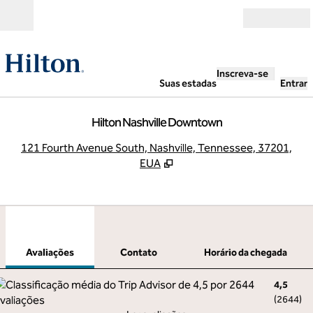
Pular para o conteúdo
Abrir
Inscreva-se
Suas estadas
Entrar
Hilton Nashville Downtown
,
A
121 Fourth Avenue South, Nashville, Tennessee, 37201,
EUA
1
/
12
imagem anterior
pró
1 de 12
Contato
Avaliações
Contato
Horário da chegada
4,5
(
2644
)