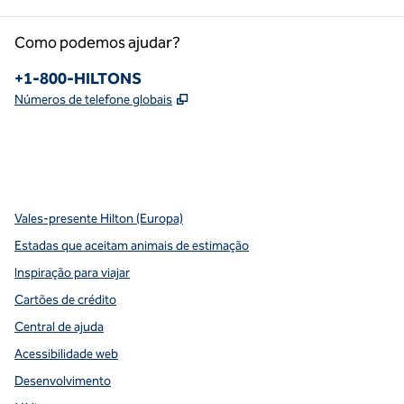
Como podemos ajudar?
Telefone:
+1-800-HILTONS
,
Abre nova guia
Números de telefone globais
x
facebook
instagram
youtube
pinterest
,
Abre nova guia
,
Abre nova guia
,
Abre nova guia
,
Abre nova guia
,
Abre nova guia
Vales-presente Hilton (Europa)
Estadas que aceitam animais de estimação
Inspiração para viajar
Cartões de crédito
Central de ajuda
Acessibilidade web
Desenvolvimento