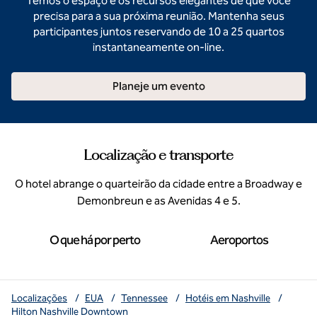
Temos o espaço e os recursos elegantes de que você
precisa para a sua próxima reunião. Mantenha seus
participantes juntos reservando de 10 a 25 quartos
instantaneamente on-line.
Planeje um evento
Localização e transporte
O hotel abrange o quarteirão da cidade entre a Broadway e
Demonbreun e as Avenidas 4 e 5.
O que há por perto
Aeroportos
Localizações
/
EUA
/
Tennessee
/
Hotéis em Nashville
/
Hilton Nashville Downtown