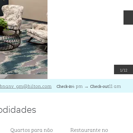
S
1
/
12
bnanv_gm
@hilton.com
4 pm
→
11 am
Check-in
Check-out
odidades
Quartos para não
Restaurante no