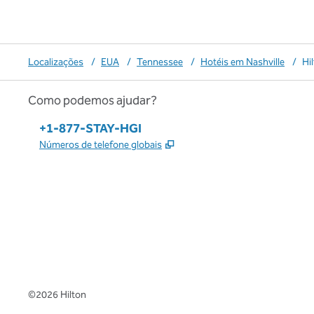
Localizações
/
EUA
/
Tennessee
/
Hotéis em Nashville
/
Hi
Como podemos ajudar?
Telefone:
+1-877-STAY-HGI
,
Abre nova guia
Números de telefone globais
x
facebook
instagram
,
Abre nova guia
,
Abre nova guia
,
Abre nova guia
©
2026
Hilton