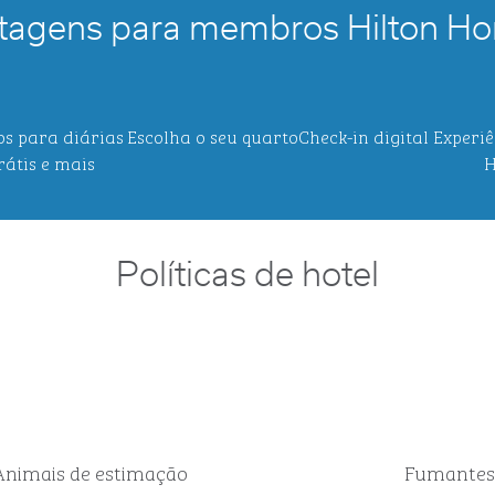
tagens para membros Hilton Ho
os para diárias
Escolha o seu quarto
Check-in digital
Experiê
rátis e mais
H
Políticas de hotel
Animais de estimação
Fumantes