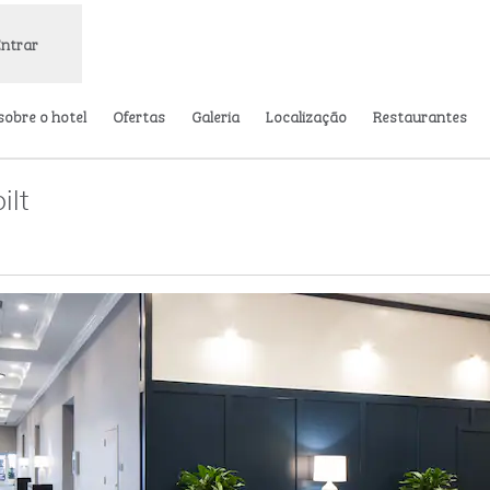
Entrar
sobre o hotel
Ofertas
Galeria
Localização
Restaurantes
ilt
 nova guia