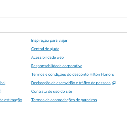
Inspiração para viajar
Central de ajuda
Acessibilidade web
Responsabilidade corporativa
Termos e condições do desconto Hilton Honors
,
Abre
obal
Declaração de escravidão e tráfico de pessoas
)
Contrato de uso do site
de estimação
Termos de acomodações de parceiros