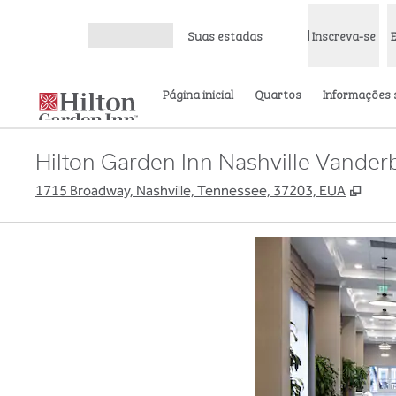
Pular para o conteúdo
Suas estadas
Inscreva-se
Abrir menu
Página inicial
Quartos
Informações 
Hilton Garden Inn Nashville Vanderb
,
Abre
1715 Broadway, Nashville, Tennessee, 37203, EUA