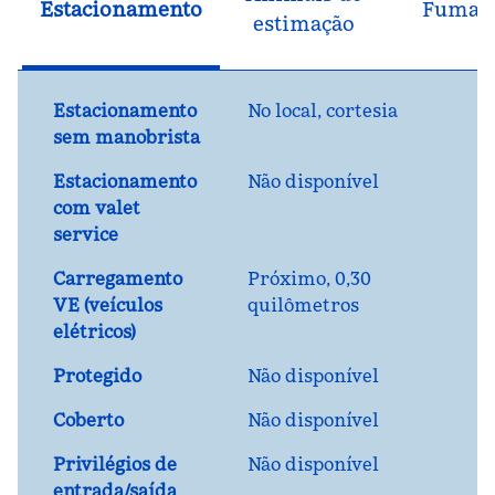
Estacionamento
Fuman
estimação
Estacionamento
No local
,
cortesia
sem manobrista
Estacionamento
Não disponível
com valet
service
Carregamento
Próximo, 0,30
VE (veículos
quilômetros
elétricos)
Protegido
Não disponível
Coberto
Não disponível
Privilégios de
Não disponível
entrada/saída