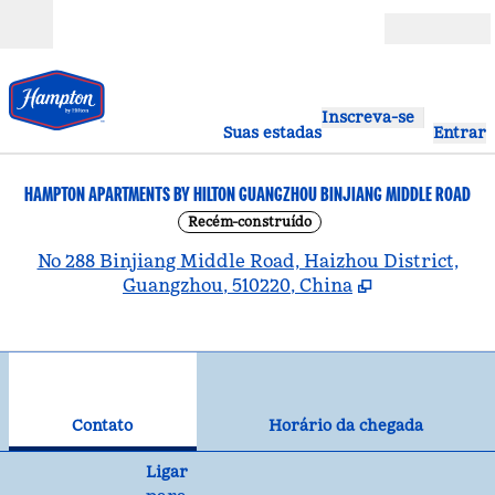
Pular para o conteúdo
Abrir
Inscreva-se
Suas estadas
Entrar
HAMPTON APARTMENTS BY HILTON GUANGZHOU BINJIANG MIDDLE ROAD
Recém-construído
,
A
No 288 Binjiang Middle Road, Haizhou District,
Guangzhou, 510220, China
1
/
12
imagem anterior
pró
1 de 12
Contato
Contato
Horário da chegada
Ligue
Ligar