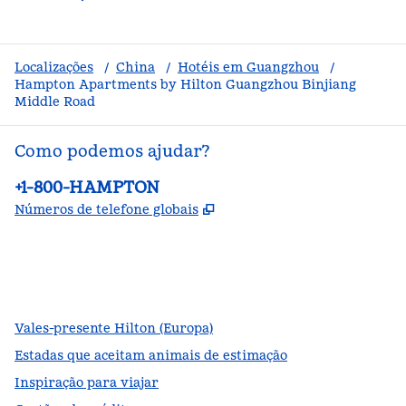
Localizações
/
China
/
Hotéis em Guangzhou
/
Hampton Apartments by Hilton Guangzhou Binjiang
Middle Road
Como podemos ajudar?
Telefone:
+1-800-HAMPTON
,
Abre nova guia
Números de telefone globais
facebook
x
instagram
,
Abre nova guia
,
Abre nova guia
,
Abre nova guia
Vales-presente Hilton (Europa)
Estadas que aceitam animais de estimação
Inspiração para viajar