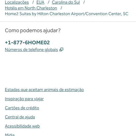
Localizações
/
EUA
/
Carolina do Sul
/
Hotéis em North Charleston
/
Home2 Suites by Hilton Charleston Airport/Convention Center, SC
Como podemos ajudar?
Telefone:
+1-877-6HOME02
,
Abre nova guia
Números de telefone globais
x
facebook
instagram
,
Abre nova guia
,
Abre nova guia
,
Abre nova guia
Estadas que aceitam animais de estimação
Inspiração para viajar
Cartões de crédito
Central de ajuda
Acessibilidade web
Mídia