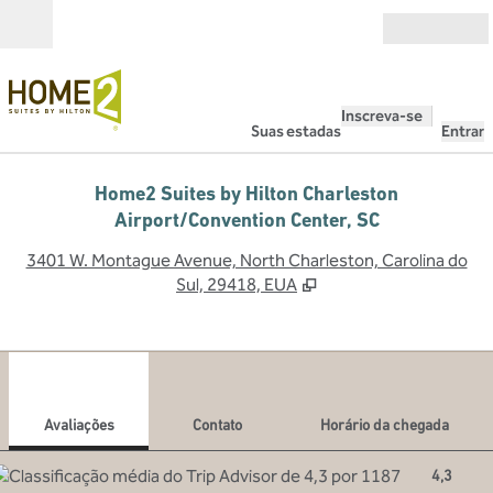
Pular para o conteúdo
Abrir
Inscreva-se
Suas estadas
Entrar
Home2 Suites by Hilton Charleston
Airport/Convention Center, SC
,
A
3401 W. Montague Avenue, North Charleston, Carolina do
Sul, 29418, EUA
1
/
12
imagem anterior
pró
1 de 12
Contato
Avaliações
Contato
Horário da chegada
4,3