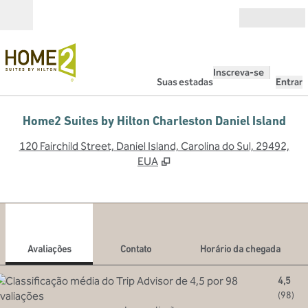
Pular para o conteúdo
Abrir
Inscreva-se
Suas estadas
Entrar
Home2 Suites by Hilton Charleston Daniel Island
,
A
120 Fairchild Street, Daniel Island, Carolina do Sul, 29492,
EUA
1
/
12
imagem anterior
pró
1 de 12
Contato
Avaliações
Contato
Horário da chegada
4,5
(
98
)