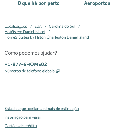
O que há por perto
Aeroportos
Localizações
/
EUA
/
Carolina do Sul
/
Hotéis em Daniel Island
/
Home2 Suites by Hilton Charleston Daniel Island
Como podemos ajudar?
Telefone:
+1-877-6HOME02
,
Abre nova guia
Números de telefone globais
x
facebook
instagram
,
Abre nova guia
,
Abre nova guia
,
Abre nova guia
Estadas que aceitam animais de estimação
Inspiração para viajar
Cartões de crédito