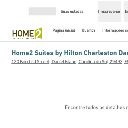
Pular para o conteúdo
Suas estadas
Inscreva-se
E
Abrir menu
Página inicial
Quartos
Informações so
Home2 Suites by Hilton Charleston Dan
120 Fairchild Street, Daniel Island, Carolina do Sul, 29492, 
Encontre todos os detalhes 