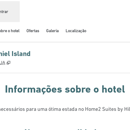
ntrar
bre o hotel
Ofertas
Galeria
Localização
iel Island
,
Abre nova guia
EUA
Informações sobre o hotel
necessários para uma ótima estada no Home2 Suites by Hilt