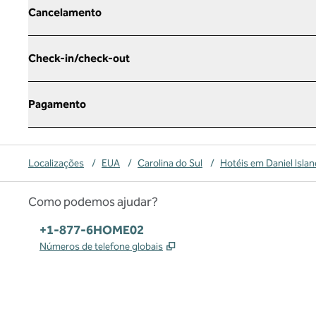
Cancelamento
Check-in/check-out
Pagamento
Localizações
/
EUA
/
Carolina do Sul
/
Hotéis em Daniel Islan
Como podemos ajudar?
Telefone:
+1-877-6HOME02
,
Abre nova guia
Números de telefone globais
x
facebook
instagram
,
Abre nova guia
,
Abre nova guia
,
Abre nova guia