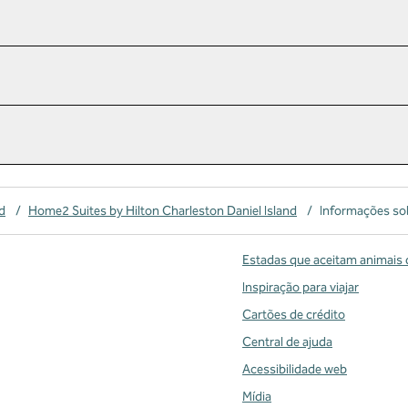
d
/
Home2 Suites by Hilton Charleston Daniel Island
/
Informações sob
Estadas que aceitam animais 
Inspiração para viajar
Cartões de crédito
Central de ajuda
Acessibilidade web
Mídia