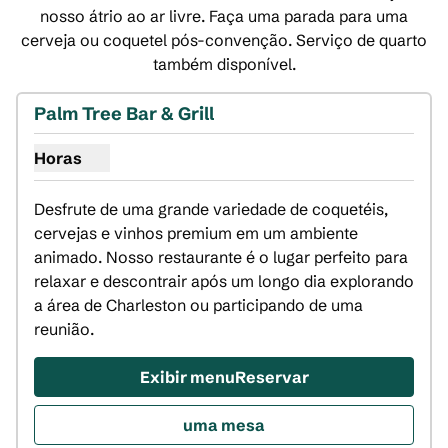
nosso átrio ao ar livre. Faça uma parada para uma
cerveja ou coquetel pós-convenção. Serviço de quarto
também disponível.
1
/
3
imagem anterior
próxi
1 de 3
Palm Tree Bar & Grill
Horas
Mostrar horas do Palm Tree Bar & Grill
Desfrute de uma grande variedade de coquetéis, 
cervejas e vinhos premium em um ambiente 
animado. Nosso restaurante é o lugar perfeito para 
relaxar e descontrair após um longo dia explorando 
a área de Charleston ou participando de uma 
reunião.
Exibir menuReservar
uma mesa