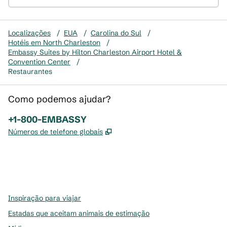
Localizações
/
EUA
/
Carolina do Sul
/
Hotéis em North Charleston
/
Embassy Suites by Hilton Charleston Airport Hotel &
Convention Center
/
Restaurantes
Como podemos ajudar?
Telefone:
+1-800-EMBASSY
,
Abre nova guia
Números de telefone globais
x
facebook
instagram
,
Abre nova guia
,
Abre nova guia
,
Abre nova guia
Inspiração para viajar
Estadas que aceitam animais de estimação