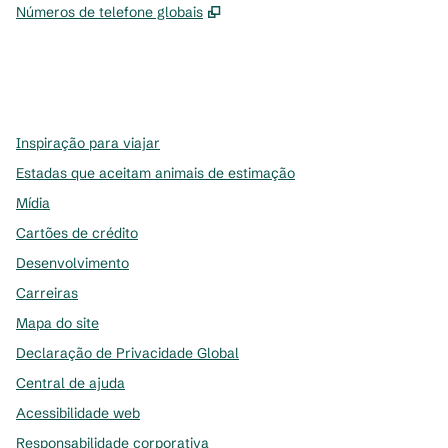
,
Abre nova guia
Números de telefone globais
x
facebook
instagram
,
Abre nova guia
,
Abre nova guia
,
Abre nova guia
Inspiração para viajar
Estadas que aceitam animais de estimação
Mídia
Cartões de crédito
Desenvolvimento
Carreiras
Mapa do site
Declaração de Privacidade Global
Central de ajuda
Acessibilidade web
Responsabilidade corporativa