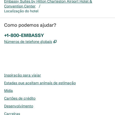
Embassy Suites by Hilton Charleston Airport Hotel &
Convention Center
/
Localização do hotel
Como podemos ajudar?
Telefone:
+1-800-EMBASSY
,
Abre nova guia
Números de telefone globais
x
facebook
instagram
,
Abre nova guia
,
Abre nova guia
,
Abre nova guia
Inspiração para viajar
Estadas que aceitam animais de estimação
Mídia
Cartões de crédito
Desenvolvimento
Carreiras