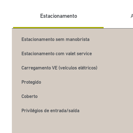
Estacionamento
A
Estacionamento sem manobrista
Estacionamento com valet service
Carregamento VE (veículos elétricos)
Protegido
Coberto
Privilégios de entrada/saída