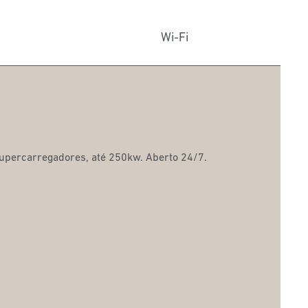
Wi-Fi
supercarregadores, até 250kw. Aberto 24/7.