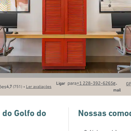
Ligue
Email
para
+1 228-392-6265
Ligar
G
E-
•
4,7
(
751
)
Ler avaliações
mail
 do Golfo do
Nossas como