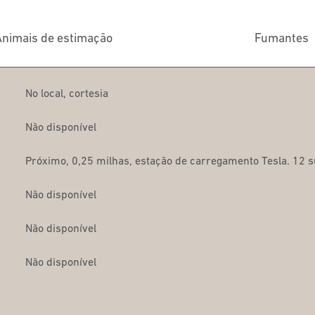
nimais de estimação
Fumantes
No local
,
cortesia
Não disponível
Próximo, 0,25 milhas
, estação de carregamento Tesla. 12 
Não disponível
Não disponível
Não disponível