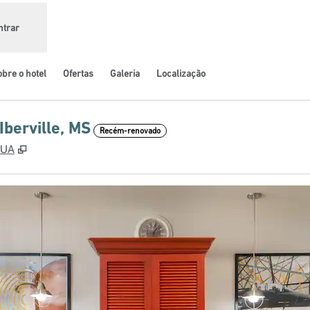
ntrar
bre o hotel
Ofertas
Galeria
Localização
Iberville, MS
Recém-renovado
,
Abre nova guia
EUA