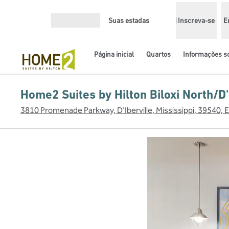
Pular para o conteúdo
Suas estadas
Inscreva-se
E
Abrir menu
Página inicial
Quartos
Informações so
Home2 Suites by Hilton Biloxi North/D'
3810 Promenade Parkway, D'Iberville, Mississippi, 39540, 