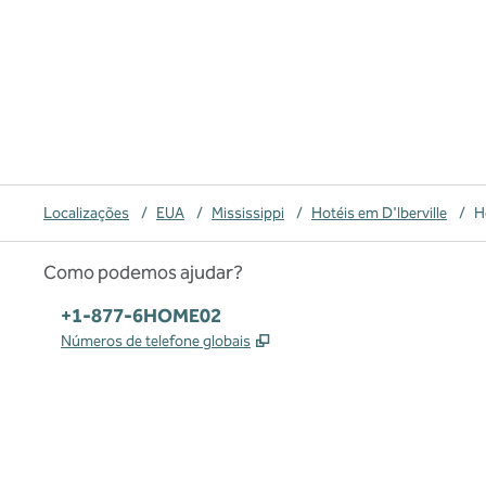
Localizações
/
EUA
/
Mississippi
/
Hotéis em D'Iberville
/
H
Como podemos ajudar?
Telefone:
+1-877-6HOME02
,
Abre nova guia
Números de telefone globais
x
facebook
instagram
,
Abre nova guia
,
Abre nova guia
,
Abre nova guia