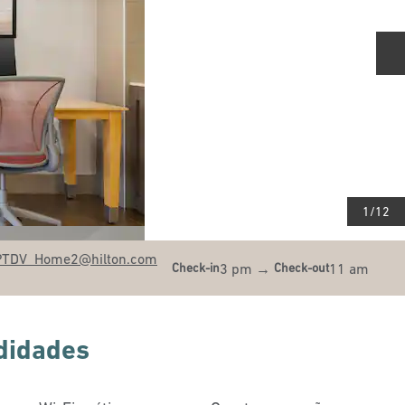
S
1
/
12
PTDV_Home2
@hilton.com
3 pm
→
11 am
Check-in
Check-out
didades