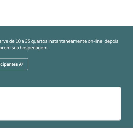
erve de 10 a 25 quartos instantaneamente on-line, depois
ervarem sua hospedagem.
,
Abre nova guia
icipantes