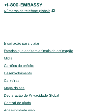
Telefone:
+1-800-EMBASSY
,
Abre nova guia
Números de telefone globais
x
facebook
instagram
,
Abre nova guia
,
Abre nova guia
,
Abre nova guia
Inspiração para viajar
Estadas que aceitam animais de estimação
Mídia
Cartões de crédito
Desenvolvimento
Carreiras
Mapa do site
Declaração de Privacidade Global
Central de ajuda
Acessibilidade web