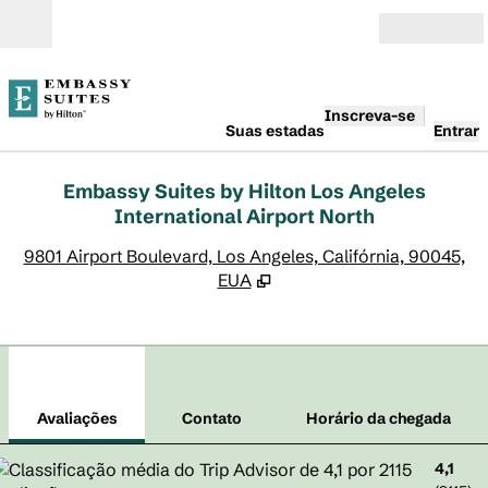
Pular para o conteúdo
Abrir
Inscreva-se
Suas estadas
Entrar
Embassy Suites by Hilton Los Angeles
International Airport North
,
A
9801 Airport Boulevard, Los Angeles, Califórnia, 90045,
EUA
1
/
12
imagem anterior
pró
1 de 12
Contato
Avaliações
Contato
Horário da chegada
4,1