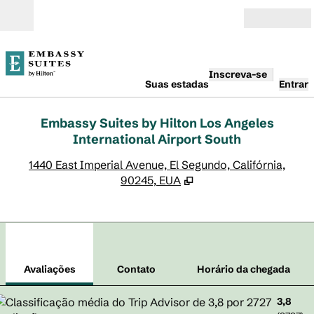
Pular para o conteúdo
Abrir
Inscreva-se
Suas estadas
Entrar
Embassy Suites by Hilton Los Angeles
International Airport South
,
A
1440 East Imperial Avenue, El Segundo, Califórnia,
90245, EUA
1
/
12
imagem anterior
pró
1 de 12
Contato
Avaliações
Contato
Horário da chegada
3,8