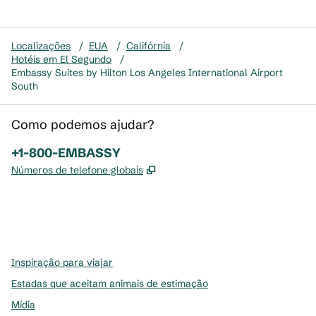
Localizações
/
EUA
/
Califórnia
/
Hotéis em El Segundo
/
Embassy Suites by Hilton Los Angeles International Airport
South
Como podemos ajudar?
Telefone:
+1-800-EMBASSY
,
Abre nova guia
Números de telefone globais
x
facebook
instagram
,
Abre nova guia
,
Abre nova guia
,
Abre nova guia
Inspiração para viajar
Estadas que aceitam animais de estimação
Mídia