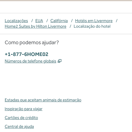
Localizações
/
EUA
/
Califórnia
/
Hotéis em Livermore
/
Home2 Suites by Hilton Livermore
/
Localização do hotel
Como podemos ajudar?
Telefone:
+1-877-6HOME02
,
Abre nova guia
Números de telefone globais
x
facebook
instagram
,
Abre nova guia
,
Abre nova guia
,
Abre nova guia
Estadas que aceitam animais de estimação
Inspiração para viajar
Cartões de crédito
Central de ajuda