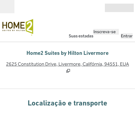
Pular para o conteúdo
Abrir
Inscreva-se
Suas estadas
Entrar
Home2 Suites by Hilton Livermore
,
A
2625 Constitution Drive, Livermore, Califórnia, 94551, EUA
Localização e transporte