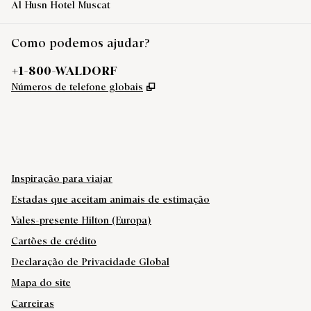
Al Husn Hotel Muscat
Como podemos ajudar?
Telefone:
+1-800-WALDORF
,
Abre nova guia
Números de telefone globais
X
FACEBOOK
INSTAGRAM
YOUTUBE
,
ABRE NOVA GUIA
,
ABRE NOVA GUIA
,
ABRE NOVA GUIA
,
ABRE NOVA GUIA
Inspiração para viajar
Estadas que aceitam animais de estimação
Vales-presente Hilton (Europa)
Cartões de crédito
Declaração de Privacidade Global
Mapa do site
Carreiras