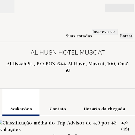
Pular para o conteúdo
Abrir
Inscreva-se
Suas estadas
Entrar
AL HUSN HOTEL MUSCAT
,
Al Jissah St , P.O BOX 644 Al Husn, Muscat, 100, Omã
1
/
12
imagem anterior
pró
1 de 12
Contato
Avaliações
Contato
Horário da chegada
4,9
(
43
)