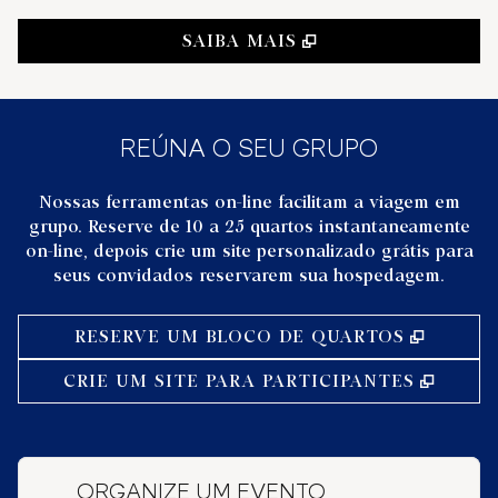
,
ABRE NOVA GUIA
SAIBA MAIS
REÚNA O SEU GRUPO
Nossas ferramentas on-line facilitam a viagem em
grupo. Reserve de 10 a 25 quartos instantaneamente
on-line, depois crie um site personalizado grátis para
seus convidados reservarem sua hospedagem.
,
ABRE 
RESERVE UM BLOCO DE QUARTOS
,
ABRE
CRIE UM SITE PARA PARTICIPANTES
ORGANIZE UM EVENTO