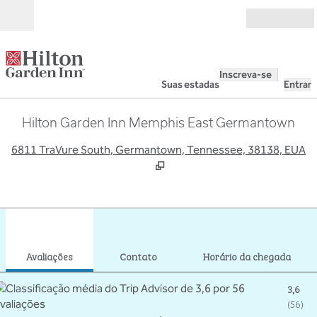
Pular para o conteúdo
Abrir
Inscreva-se
Suas estadas
Entrar
Hilton Garden Inn Memphis East Germantown
,
A
6811 TraVure South, Germantown, Tennessee, 38138, EUA
1
/
12
imagem anterior
pró
1 de 12
Contato
Avaliações
Contato
Horário da chegada
3,6
(
56
)