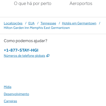
O que há por perto
Aeroportos
Localizações
/
EUA
/
Tennessee
/
Hotéis em Germantown
/
Hilton Garden Inn Memphis East Germantown
Como podemos ajudar?
Telefone:
+1-877-STAY-HGI
,
Abre nova guia
Números de telefone globais
x
facebook
instagram
,
Abre nova guia
,
Abre nova guia
,
Abre nova guia
Mídia
Desenvolvimento
Carreiras