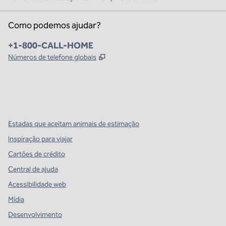
Como podemos ajudar?
Telefone:
+1-800-CALL-HOME
,
Abre nova guia
Números de telefone globais
x
facebook
instagram
,
Abre nova guia
,
Abre nova guia
,
Abre nova guia
Estadas que aceitam animais de estimação
Inspiração para viajar
Cartões de crédito
Central de ajuda
Acessibilidade web
Mídia
Desenvolvimento