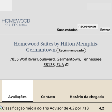
Pular para o conteúdo
Abrir
Inscreva-se
Suas estadas
Entrar
Homewood Suites by Hilton Memphis-
Germantown
Recém-renovado
,
A
7855 Wolf River Boulevard, Germantown, Tennessee,
38138, EUA
1
/
12
imagem anterior
pró
1 de 12
Contato
Avaliações
Contato
Horário da chegada
4,2