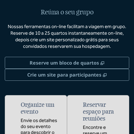
Reúna o seu grupo
Nossas ferramentas on-line facilitam a viagem em grupo.
Reserve de 10 a 25 quartos instantaneamente on-line,
depois crie um site personalizado grátis para seus
convidados reservarem sua hospedagem.
,
Abre nova 
Reserve um bloco de quartos
,
Abre nova
Crie um site para participantes
Organize um
Reservar
evento
espaço para
reuniões
Envie os detalhes
do seu evento
Encontre e
para descobrir o
reserve um