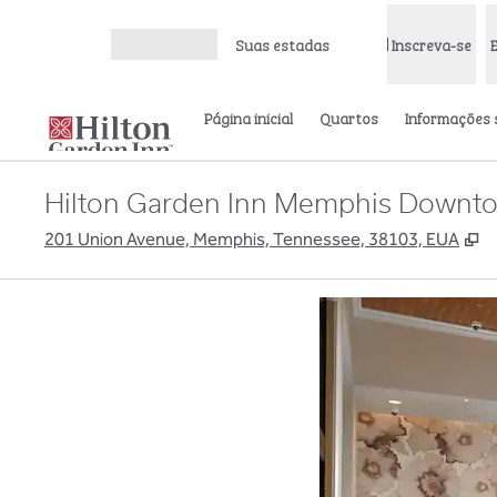
Pular para o conteúdo
Suas estadas
Inscreva-se
Abrir menu
Página inicial
Quartos
Informações 
Hilton Garden Inn Memphis Downto
,
A
201 Union Avenue, Memphis, Tennessee, 38103, EUA