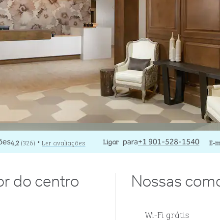
Ligue
Ligar
E-
4,2
(
326
)
Ler avaliações
para
+1 901-528-1540
E-m
•
r do centro
Nossas com
Wi-Fi grátis