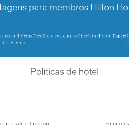
tagens para membros Hilton Ho
os para diárias
Escolha o seu quarto
Check-in digital
Experiê
rátis e mais
H
Políticas de hotel
Animais de estimação
Fumantes