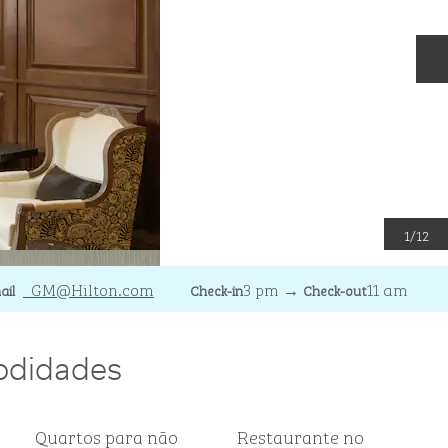
S
1
/
12
mailMEMUA
_GM
@Hilton.com
3 pm
→
11 am
ail
Check-in
Check-out
odidades
Quartos para não
Restaurante no