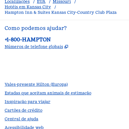
Localizações
/
EUA
/
Missouri
/
Hotéis em Kansas City
/
Hampton Inn & Suites Kansas City-Country Club Plaza
Como podemos ajudar?
Telefone:
+1-800-HAMPTON
,
Abre nova guia
Números de telefone globais
facebook
x
instagram
,
Abre nova guia
,
Abre nova guia
,
Abre nova guia
Vales-presente Hilton (Europa)
Estadas que aceitam animais de estimação
Inspiração para viajar
Cartões de crédito
Central de ajuda
Acessibilidade web