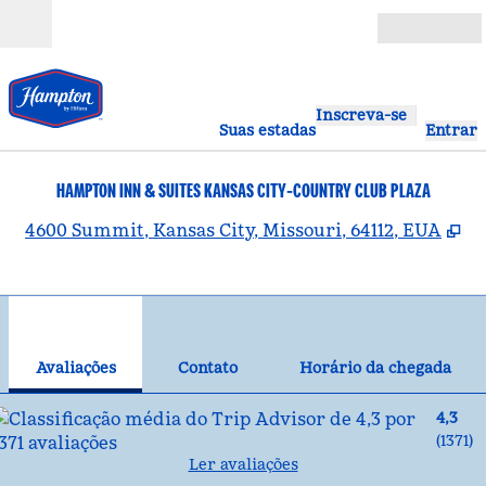
Pular para o conteúdo
Abrir
Inscreva-se
Suas estadas
Entrar
HAMPTON INN & SUITES KANSAS CITY-COUNTRY CLUB PLAZA
,
A
4600 Summit, Kansas City, Missouri, 64112, EUA
1
/
12
imagem anterior
pró
1 de 12
Contato
Avaliações
Contato
Horário da chegada
4,3
(
1371
)
Ler avaliações