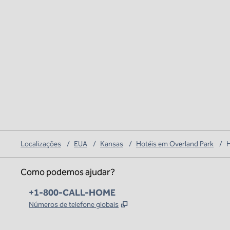
Localizações
/
EUA
/
Kansas
/
Hotéis em Overland Park
/
H
Como podemos ajudar?
Telefone:
+1-800-CALL-HOME
,
Abre nova guia
Números de telefone globais