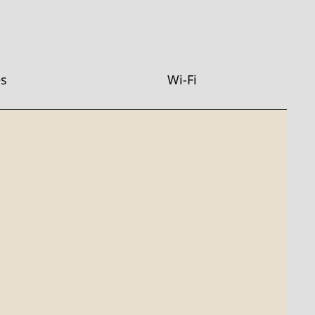
s
Wi-Fi