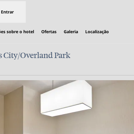
Entrar
es sobre o hotel
Ofertas
Galeria
Localização
 City/Overland Park
,
Abre nova guia