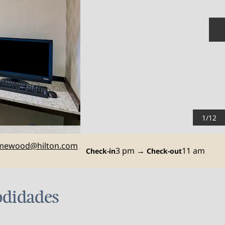
S
1
/
12
CHW
mewood
@hilton.com
3 pm
→
11 am
Check-in
Check-out
odidades