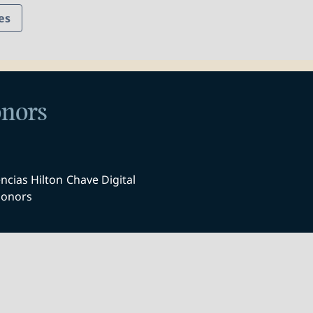
es
onors
ncias Hilton
Chave Digital
onors