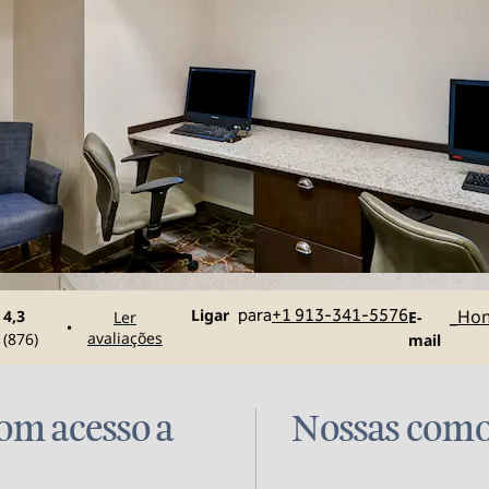
Ligue
E-mailMK
Ligar
para
+1 913-341-5576
_Ho
4,3
Ler
E-
•
avaliações
(
876
)
mail
om acesso a
Nossas com