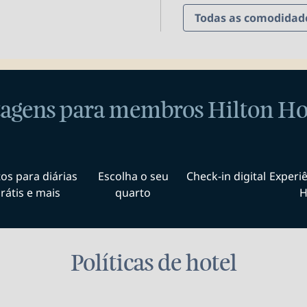
Todas as comodidad
agens para membros Hilton H
os para diárias
Escolha o seu
Check-in digital
Experiê
rátis e mais
quarto
H
Políticas de hotel