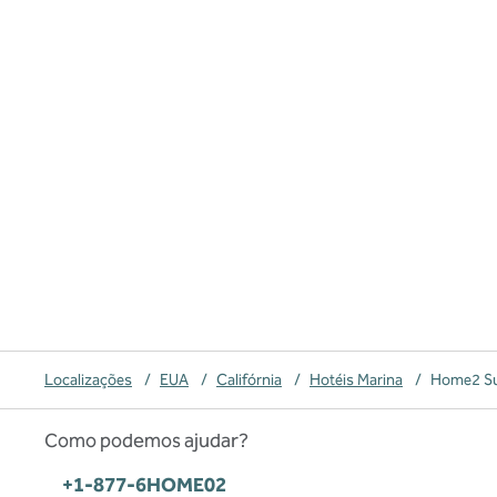
Localizações
/
EUA
/
Califórnia
/
Hotéis Marina
/
Home2 Sui
Como podemos ajudar?
Telefone:
+1-877-6HOME02