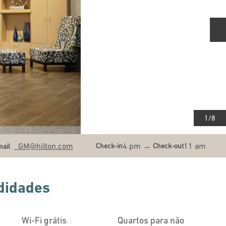
S
1
/
8
mailMRYCA
_GM
@hilton.com
4 pm
→
11 am
Check-in
Check-out
mail
didades
Wi-Fi grátis
Quartos para não