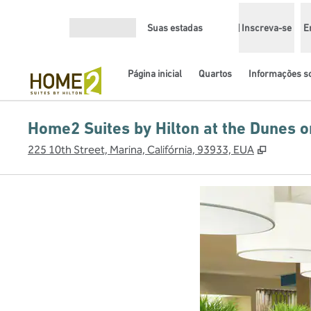
Pular para o conteúdo
Suas estadas
Inscreva-se
E
Abrir menu
Página inicial
Quartos
Informações so
Home2 Suites by Hilton at the Dunes 
,
Abre no
225 10th Street, Marina, Califórnia, 93933, EUA