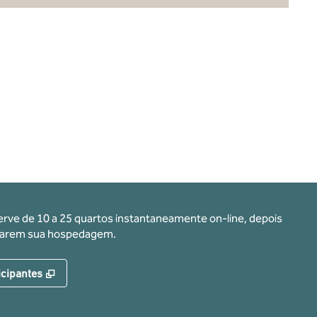
erve de 10 a 25 quartos instantaneamente on-line, depois
ervarem sua hospedagem.
,
Abre nova guia
icipantes