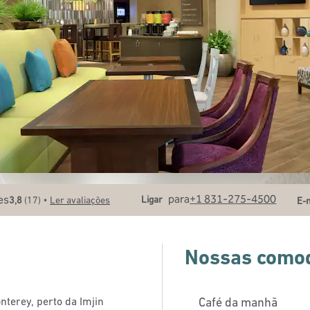
Ligue
E-
para
+1 831-275-4500
•
Ligar
3,8
(
17
)
Ler avaliações
E-
Nossas como
nterey, perto da Imjin
Café da manhã