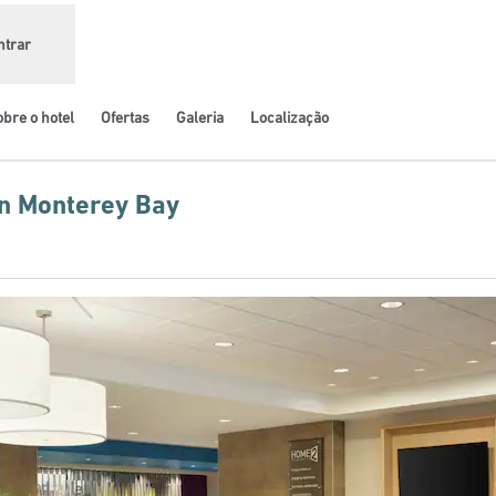
ntrar
bre o hotel
Ofertas
Galeria
Localização
on Monterey Bay
va guia