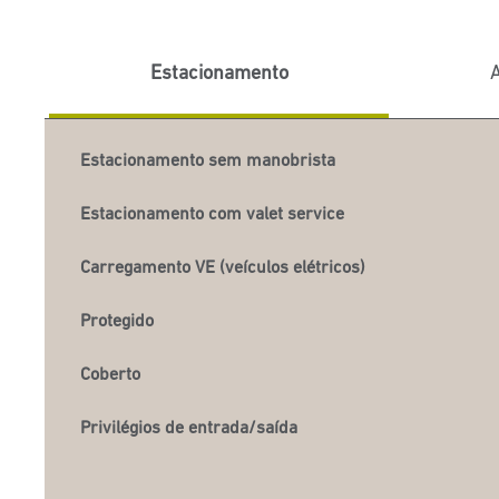
Estacionamento
A
Estacionamento sem manobrista
Estacionamento com valet service
Carregamento VE (veículos elétricos)
Protegido
Coberto
Privilégios de entrada/saída