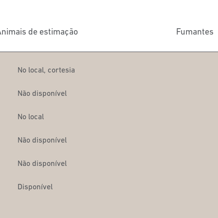
nimais de estimação
Fumantes
No local
,
cortesia
Não disponível
No local
Não disponível
Não disponível
Disponível