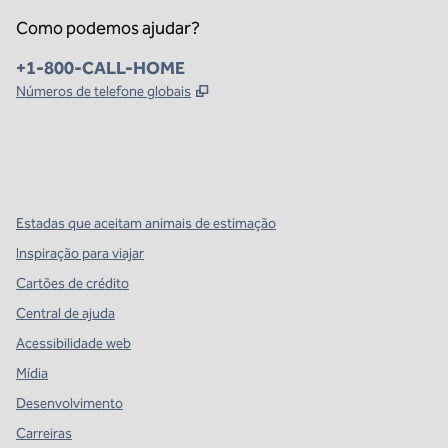
Como podemos ajudar?
Telefone:
+1-800-CALL-HOME
,
Abre nova guia
Números de telefone globais
x
facebook
instagram
,
Abre nova guia
,
Abre nova guia
,
Abre nova guia
Estadas que aceitam animais de estimação
Inspiração para viajar
Cartões de crédito
Central de ajuda
Acessibilidade web
Mídia
Desenvolvimento
Carreiras