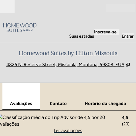
Pular para o conteúdo
Abrir
Inscreva-se
Suas estadas
Entrar
Homewood Suites by Hilton Missoula
,
A
4825 N. Reserve Street, Missoula, Montana, 59808, EUA
1
/
12
imagem anterior
pró
1 de 12
Contato
Avaliações
Contato
Horário da chegada
4,5
(
20
)
Ler avaliações