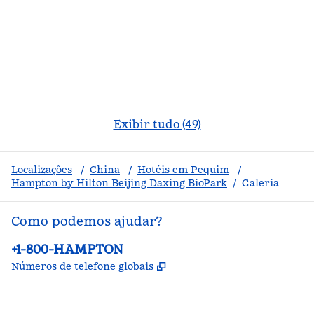
Exibir tudo (49)
Localizações
/
China
/
Hotéis em Pequim
/
Hampton by Hilton Beijing Daxing BioPark
/
Galeria
Como podemos ajudar?
Telefone:
+1-800-HAMPTON
,
Abre nova guia
Números de telefone globais
facebook
x
instagram