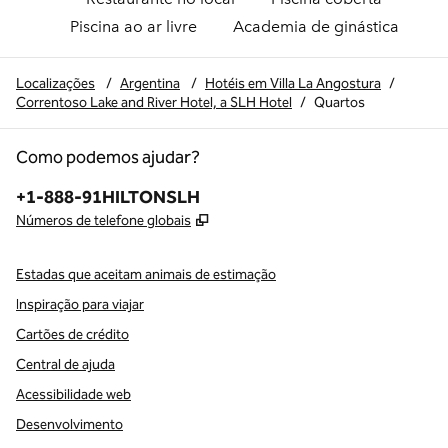
Piscina ao ar livre
Academia de ginástica
Localizações
/
Argentina
/
Hotéis em Villa La Angostura
/
Correntoso Lake and River Hotel, a SLH Hotel
/
Quartos
Como podemos ajudar?
Telefone:
+1-888-91HILTONSLH
,
Abre nova guia
Números de telefone globais
Estadas que aceitam animais de estimação
Inspiração para viajar
Cartões de crédito
Central de ajuda
Acessibilidade web
Desenvolvimento