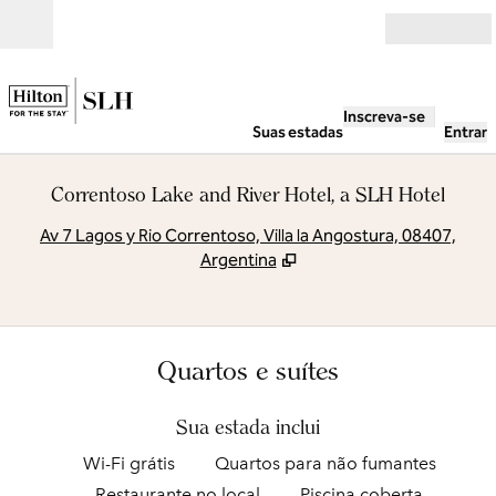
Pular para o conteúdo
Abrir
Inscreva-se
Suas estadas
Entrar
Correntoso Lake and River Hotel, a SLH Hotel
,
A
Av 7 Lagos y Rio Correntoso, Villa la Angostura, 08407,
Argentina
Quartos e suítes
Sua estada inclui
Wi-Fi grátis
Quartos para não fumantes
Restaurante no local
Piscina coberta