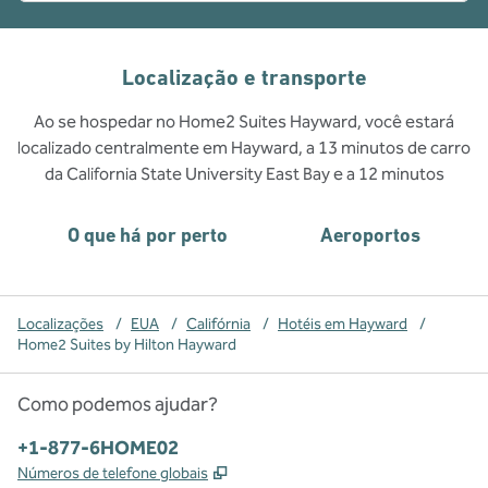
Localização e transporte
Ao se hospedar no Home2 Suites Hayward, você estará
localizado centralmente em Hayward, a 13 minutos de carro
da California State University East Bay e a 12 minutos
O que há por perto
Aeroportos
Localizações
/
EUA
/
Califórnia
/
Hotéis em Hayward
/
Home2 Suites by Hilton Hayward
Como podemos ajudar?
Telefone:
+1-877-6HOME02
,
Abre nova guia
Números de telefone globais