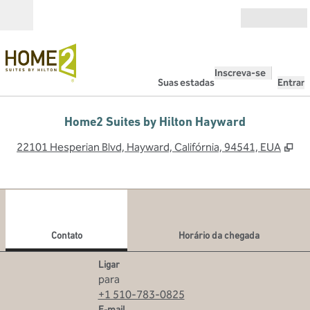
Pular para o conteúdo
Abrir
Inscreva-se
Suas estadas
Entrar
Home2 Suites by Hilton Hayward
,
Ab
22101 Hesperian Blvd, Hayward, Califórnia, 94541, EUA
1
/
6
imagem anterior
pró
1 de 6
Contato
Contato
Horário da chegada
Ligue
Ligar
para
+1 510-783-0825
Email
E-mail