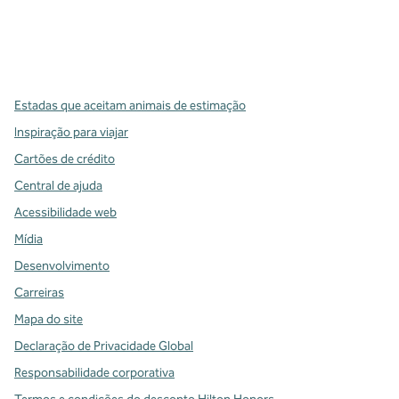
x
facebook
instagram
,
Abre nova guia
,
Abre nova guia
,
Abre nova guia
Estadas que aceitam animais de estimação
Inspiração para viajar
Cartões de crédito
Central de ajuda
Acessibilidade web
Mídia
Desenvolvimento
Carreiras
Mapa do site
Declaração de Privacidade Global
Responsabilidade corporativa