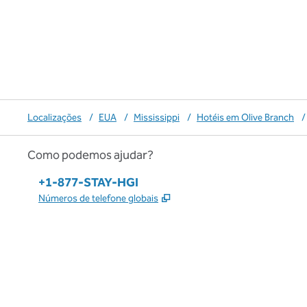
Localizações
/
EUA
/
Mississippi
/
Hotéis em Olive Branch
/
Como podemos ajudar?
Telefone:
+1-877-STAY-HGI
,
Abre nova guia
Números de telefone globais
x
facebook
instagram
,
Abre nova guia
,
Abre nova guia
,
Abre nova guia