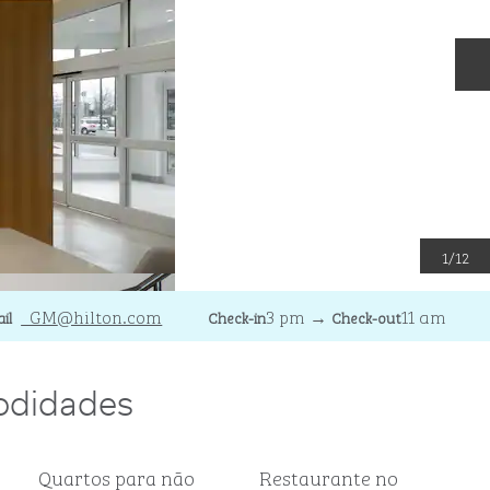
S
1
/
12
ailOLBGI
_GM
@hilton.com
3 pm
→
11 am
il
Check-in
Check-out
odidades
Quartos para não
Restaurante no