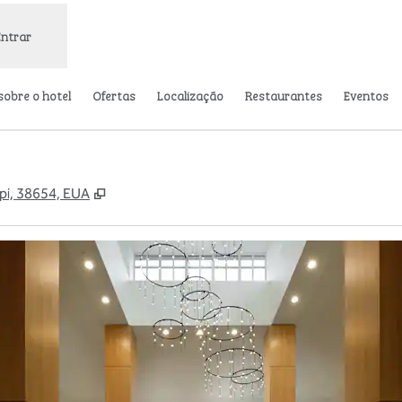
Entrar
sobre o hotel
Ofertas
Localização
Restaurantes
Eventos
,
Abre nova guia
pi, 38654, EUA