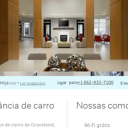
Ligue
Ligar
E-m
3,9
(
68
)
Ler avaliações
para
+1 662-932-7100
E-ma
•
ância de carro
Nossas com
Wi-Fi grátis
os de carro de Graceland,