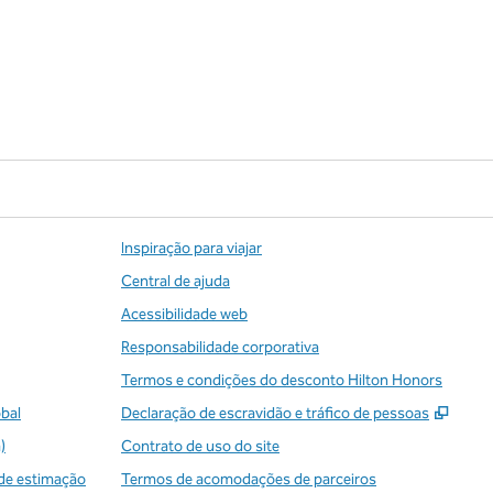
Inspiração para viajar
Central de ajuda
Acessibilidade web
Responsabilidade corporativa
Termos e condições do desconto Hilton Honors
,
Abre
obal
Declaração de escravidão e tráfico de pessoas
)
Contrato de uso do site
de estimação
Termos de acomodações de parceiros