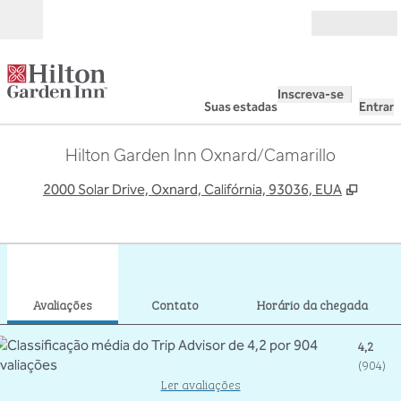
Pular para o conteúdo
Abrir
Inscreva-se
Suas estadas
Entrar
Hilton Garden Inn Oxnard/Camarillo
,
Abre 
2000 Solar Drive, Oxnard, Califórnia, 93036, EUA
1
/
12
imagem anterior
pró
1 de 12
Contato
Avaliações
Contato
Horário da chegada
4,2
(
904
)
Ler avaliações