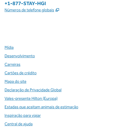
Telefone:
+1-877-STAY-HGI
,
Abre nova guia
Números de telefone globais
x
facebook
instagram
,
Abre nova guia
,
Abre nova guia
,
Abre nova guia
Mídia
Desenvolvimento
Carreiras
Cartões de crédito
Mapa do site
Declaração de Privacidade Global
Vales-presente Hilton (Europa)
Estadas que aceitam animais de estimação
Inspiração para viajar
Central de ajuda