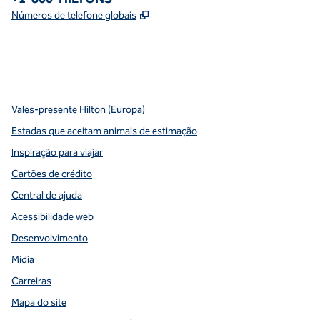
,
Abre nova guia
Números de telefone globais
x
facebook
instagram
youtube
pinterest
,
Abre nova guia
,
Abre nova guia
,
Abre nova guia
,
Abre nova guia
,
Abre nova guia
Vales-presente Hilton (Europa)
Estadas que aceitam animais de estimação
Inspiração para viajar
Cartões de crédito
Central de ajuda
Acessibilidade web
Desenvolvimento
Mídia
Carreiras
Mapa do site