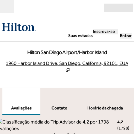
Pular para o conteúdo
Abrir
Inscreva-se
Suas estadas
Entrar
Hilton San Diego Airport/Harbor Island
,
A
1960 Harbor Island Drive, San Diego, Califórnia, 92101, EUA
1
/
12
imagem anterior
pró
1 de 12
Contato
Avaliações
Contato
Horário da chegada
4,2
(
1798
)