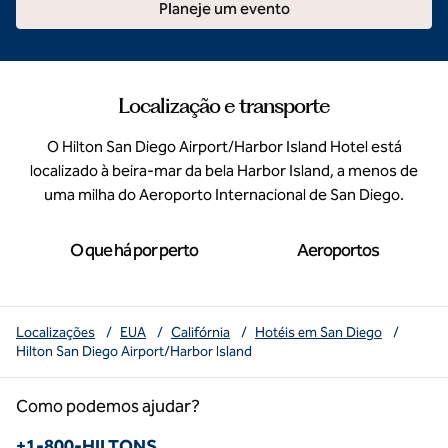
Planeje um evento
Localização e transporte
O Hilton San Diego Airport/Harbor Island Hotel está
localizado à beira-mar da bela Harbor Island, a menos de
uma milha do Aeroporto Internacional de San Diego.
O que há por perto
Aeroportos
Localizações
/
EUA
/
Califórnia
/
Hotéis em San Diego
/
Hilton San Diego Airport/Harbor Island
Como podemos ajudar?
Telefone:
+1-800-HILTONS