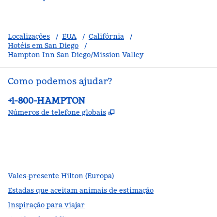
Localizações
/
EUA
/
Califórnia
/
Hotéis em San Diego
/
Hampton Inn San Diego/Mission Valley
Como podemos ajudar?
Telefone:
+1-800-HAMPTON
,
Abre nova guia
Números de telefone globais
facebook
x
instagram
,
Abre nova guia
,
Abre nova guia
,
Abre nova guia
Vales-presente Hilton (Europa)
Estadas que aceitam animais de estimação
Inspiração para viajar