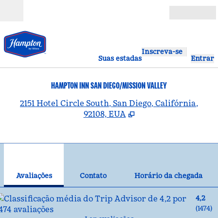
Pular para o conteúdo
Abrir
Inscreva-se
Suas estadas
Entrar
HAMPTON INN SAN DIEGO/MISSION VALLEY
,
A
2151 Hotel Circle South, San Diego, Califórnia,
92108, EUA
1
/
12
imagem anterior
pró
1 de 12
Contato
Avaliações
Contato
Horário da chegada
4,2
(
1474
)