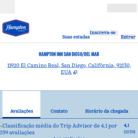
Pular para o conteúdo
Abrir
Inscreva-se
Suas estadas
Entrar
HAMPTON INN SAN DIEGO/DEL MAR
,
A
11920 El Camino Real, San Diego, Califórnia, 92130,
EUA
1
/
12
imagem anterior
pró
1 de 12
Contato
Avaliações
Contato
Horário da chegada
4,1
(
1039
)